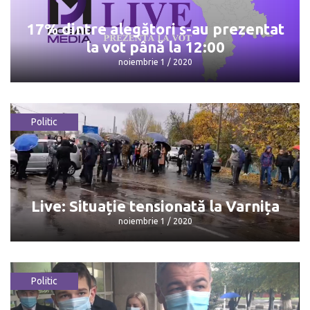
noiembrie 1 / 2020
17% dintre alegători s-au prezentat
la vot până la 12:00
noiembrie 1 / 2020
Politic
17% dintre alegători s-au prezentat la
vot până la 12:00
noiembrie 1 / 2020
Live: Situație tensionată la Varnița
noiembrie 1 / 2020
Politic
Live: Situație tensionată la Varnița