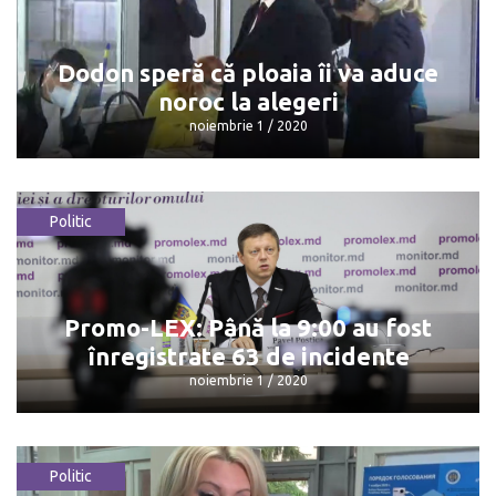
prezentat la urnele de vot
noiembrie 1 / 2020
Dodon speră că ploaia îi va aduce
noroc la alegeri
noiembrie 1 / 2020
Politic
Dodon speră că ploaia îi va aduce
noroc la alegeri
noiembrie 1 / 2020
Promo-LEX: Până la 9:00 au fost
înregistrate 63 de incidente
noiembrie 1 / 2020
Politic