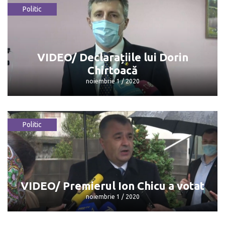
Politic
Spiritele se încing la o secție de votare
de la Varnița
noiembrie 1 / 2020
VIDEO/ Declarațiile lui Dorin
Chirtoacă
noiembrie 1 / 2020
Politic
VIDEO/ Declarațiile lui Dorin Chirtoacă
noiembrie 1 / 2020
VIDEO/ Premierul Ion Chicu a votat
noiembrie 1 / 2020