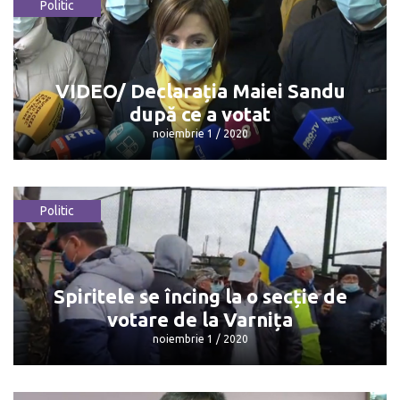
Politic
Primele declarații ale lui Andrei
Năstase după ce a votat
noiembrie 1 / 2020
VIDEO/ Declarația Maiei Sandu
după ce a votat
noiembrie 1 / 2020
Politic
VIDEO/ Declarația Maiei Sandu după
ce a votat
noiembrie 1 / 2020
Spiritele se încing la o secție de
votare de la Varnița
noiembrie 1 / 2020