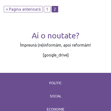
« Pagina anterioară
1
2
Secțiile de votare, deschise - Moldova
alege președintele
noiembrie 1 / 2020
Ai o noutate?
Împreună (re)informăm, apoi reformăm!
[google_drive]
POLITIC
SOCIAL
ECONOMIE