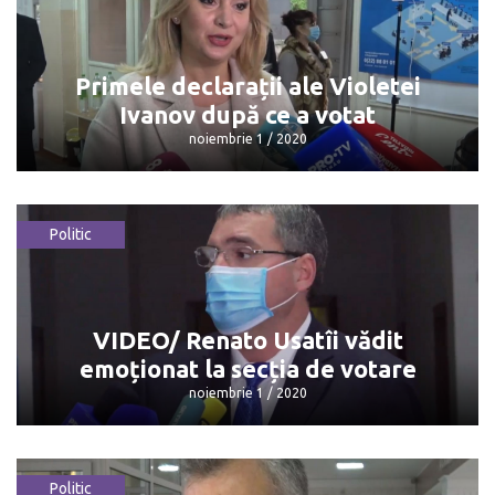
Promo-LEX: Până la 9:00 au fost
înregistrate 63 de incidente
noiembrie 1 / 2020
Primele declarații ale Violetei
Ivanov după ce a votat
noiembrie 1 / 2020
Politic
Primele declarații ale Violetei Ivanov
după ce a votat
noiembrie 1 / 2020
VIDEO/ Renato Usatîi vădit
emoționat la secția de votare
noiembrie 1 / 2020
Politic