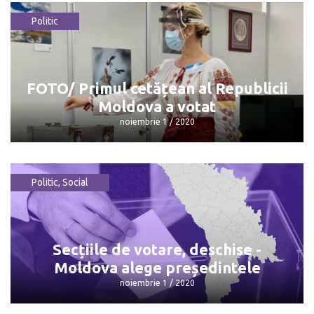
Politic
VIDEO/ Premierul Ion Chicu a votat
noiembrie 1 / 2020
FOTO/ Primul cetățean al Republicii
Moldova a votat
noiembrie 1 / 2020
Politic
,
Social
FOTO/ Primul cetățean al Republicii
Moldova a votat
noiembrie 1 / 2020
Secțiile de votare, deschise -
Moldova alege președintele
noiembrie 1 / 2020