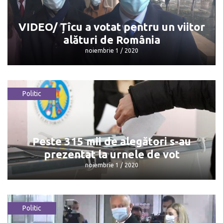
noiembrie 1 / 2020
VIDEO/ Țîcu a votat pentru un viitor
alături de România
noiembrie 1 / 2020
Politic
VIDEO/ Țîcu a votat pentru un viitor
alături de România
noiembrie 1 / 2020
Peste 315 mii de alegători s-au
prezentat la urnele de vot
noiembrie 1 / 2020
Politic
Peste 315 mii de alegători s-au