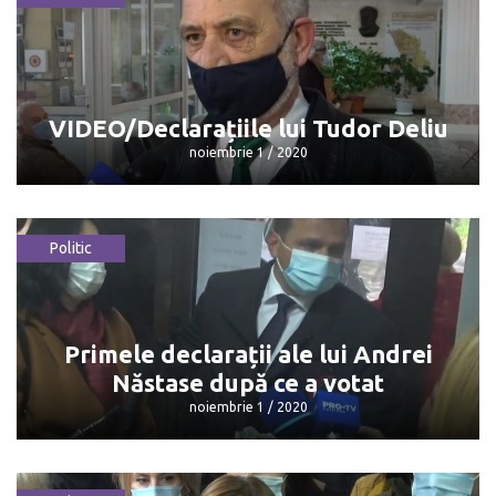
VIDEO/ Renato Usatîi vădit emoționat
la secția de votare
noiembrie 1 / 2020
VIDEO/Declarațiile lui Tudor Deliu
noiembrie 1 / 2020
Politic
VIDEO/Declarațiile lui Tudor Deliu
noiembrie 1 / 2020
Primele declarații ale lui Andrei
Năstase după ce a votat
noiembrie 1 / 2020