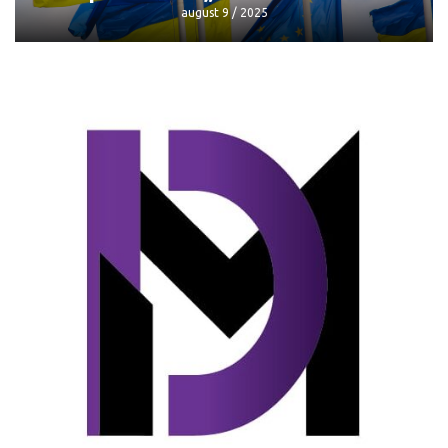
august 9 / 2025
Mai puțini bani pentru Ucraina din
partea UE: „Nu toate cond
august 9 / 2025