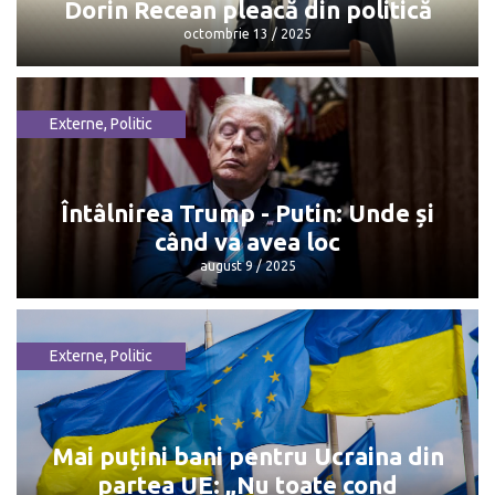
Dorin Recean pleacă din politică
octombrie 13 / 2025
Externe
,
Politic
Dorin Recean pleacă din politică
octombrie 13 / 2025
Întâlnirea Trump - Putin: Unde și
când va avea loc
august 9 / 2025
Externe
,
Politic
Întâlnirea Trump - Putin: Unde și când
va avea loc
august 9 / 2025
Mai puțini bani pentru Ucraina din
partea UE: „Nu toate cond