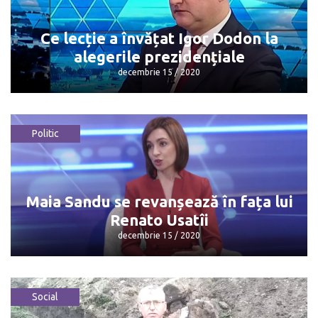
diminuarea vârstei de pensionare
decembrie 15 / 2020
Ce lecție a învățat Igor Dodon la
alegerile prezidențiale
decembrie 15 / 2020
Politic
Ce lecție a învățat Igor Dodon la
alegerile prezidențiale
decembrie 15 / 2020
Maia Sandu se revanșează în fața lui
Renato Usatîi
decembrie 15 / 2020
Social
Maia Sandu se revanșează în fața lui