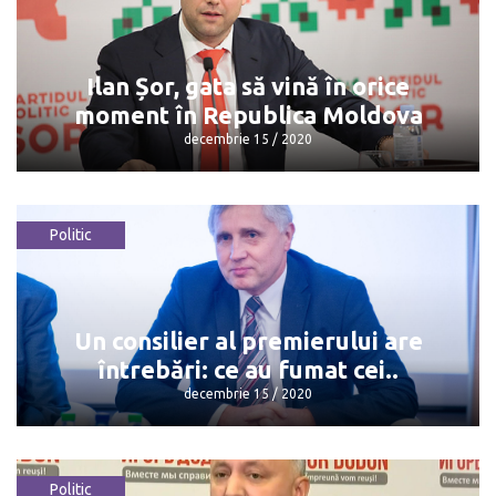
Amenzile primite în România, ajung
deja și în Moldova
decembrie 15 / 2020
Ilan Șor, gata să vină în orice
moment în Republica Moldova
decembrie 15 / 2020
Politic
Ilan Șor, gata să vină în orice moment în
Republica Moldova
decembrie 15 / 2020
Un consilier al premierului are
întrebări: ce au fumat cei..
decembrie 15 / 2020
Politic