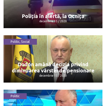
decembrie 15 / 2020
Poliția în alertă, la Ocnița
decembrie 15 / 2020
Politic
,
Social
Poliția în alertă, la Ocnița
decembrie 15 / 2020
Dodon amână decizia privind
diminuarea vârstei de pensionare
decembrie 15 / 2020
Politic
Dodon amână decizia privind