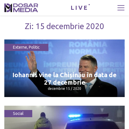
LIVE
Zi:
15 decembrie 2020
Externe
,
Politic
Iohannis vine la Chișinău în data de
27 decembrie
decembrie 15 / 2020
Social
Iohannis vine la Chișinău în data de 27
decembrie