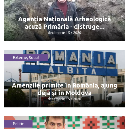
Renato Usatîi
decembrie 15 / 2020
Agenția Națională Arheologică
acuză Primăria - distruge...
decembrie 15 / 2020
Externe
,
Social
Agenția Națională Arheologică acuză
Primăria - distruge...
decembrie 15 / 2020
Amenzile primite în România, ajung
deja și în Moldova
decembrie 15 / 2020
Politic