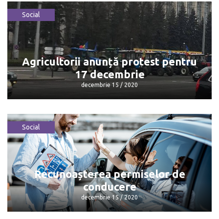
Social
Șarov, despre participarea sa în cursa
pentru șefia USM
decembrie 15 / 2020
Agricultorii anunță protest pentru
17 decembrie
decembrie 15 / 2020
Social
Agricultorii anunță protest pentru 17
decembrie
decembrie 15 / 2020
Recunoașterea permiselor de
conducere
decembrie 15 / 2020