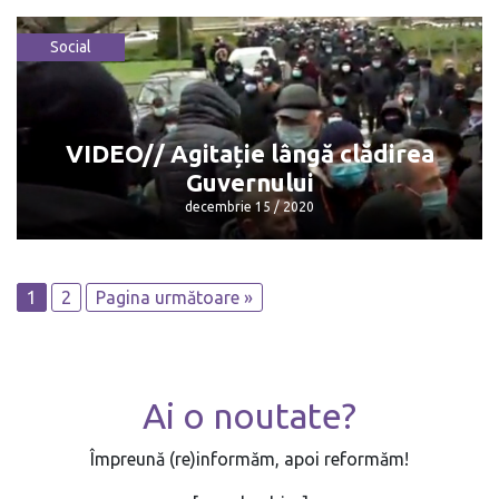
Social
Recunoașterea permiselor de
conducere
decembrie 15 / 2020
VIDEO// Agitație lângă clădirea
Guvernului
decembrie 15 / 2020
1
2
Pagina următoare »
VIDEO// Agitație lângă clădirea
Guvernului
decembrie 15 / 2020
Ai o noutate?
Împreună (re)informăm, apoi reformăm!