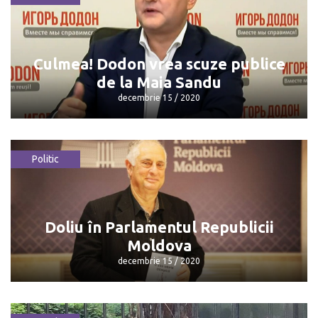
Un consilier al premierului are
întrebări: ce au fumat cei..
decembrie 15 / 2020
Culmea! Dodon vrea scuze publice
de la Maia Sandu
decembrie 15 / 2020
Politic
Culmea! Dodon vrea scuze publice de
la Maia Sandu
decembrie 15 / 2020
Doliu în Parlamentul Republicii
Moldova
decembrie 15 / 2020