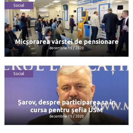
Social
Avocat, despre crima de la Comrat
decembrie 15 / 2020
Micșorarea vârstei de pensionare
decembrie 15 / 2020
Social
Micșorarea vârstei de pensionare
decembrie 15 / 2020
Șarov, despre participarea sa în
cursa pentru șefia USM
decembrie 15 / 2020