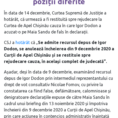
poziții diferite
În data de 14 decembrie, Curtea Supremă de Justiție a
hotărât, că urmează a fi restituită spre rejudecare la
Curtea de Apel Chișinău cauza în care Igor Dodon a
acuzat-o pe Maia Sandu de fals în declarații.
CSJ a
hotărât
că „
Se admite recursul depus de Igor
Dodon, se anulează încheierea din 9 decembrie 2020 a
Curții de Apel Chișinău și se restituie spre
rejudecare cauza, în același complet de judecată”.
Așadar, deși în data de 9 decembrie, examinând recursul
depus de Igor Dodon prin intermediul reprezentantului cu
drept de vot consultativ Nicolae Fomov, cu privire la
constatarea ca fiind false, defăimătoare, calomnioase şi
denigratoare declarațiile expuse de către Maia Sandu în
cadrul unui briefing din 13 noiembrie 2020 și împotriva
încheierii din 9 decembrie 2020 a Curții de Apel Chișinău,
prin care acțiunea în contencios administrativ înaintată