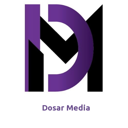
Mai puțini bani pentru Ucraina din
partea UE: „Nu toate cond
august 9 / 2025
Dosar Media