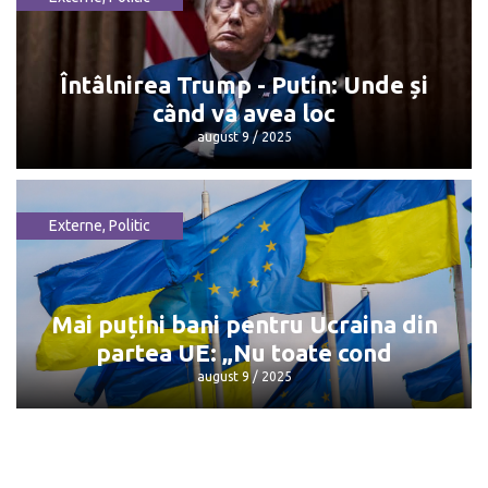
Dorin Recean pleacă din politică
octombrie 13 / 2025
Întâlnirea Trump - Putin: Unde și
când va avea loc
august 9 / 2025
Externe
,
Politic
Întâlnirea Trump - Putin: Unde și când
va avea loc
august 9 / 2025
Mai puțini bani pentru Ucraina din
partea UE: „Nu toate cond
august 9 / 2025