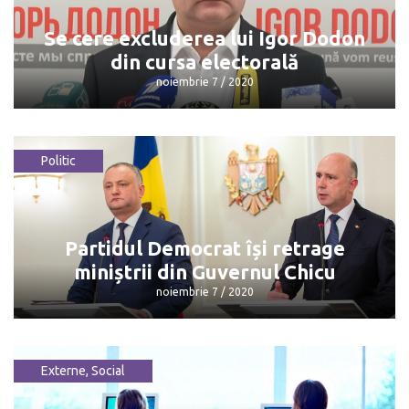
noiembrie 7 / 2020
Se cere excluderea lui Igor Dodon
din cursa electorală
noiembrie 7 / 2020
Politic
Se cere excluderea lui Igor Dodon din
cursa electorală
noiembrie 7 / 2020
Partidul Democrat își retrage
miniștrii din Guvernul Chicu
noiembrie 7 / 2020
Externe
,
Social
Partidul Democrat își retrage miniștrii