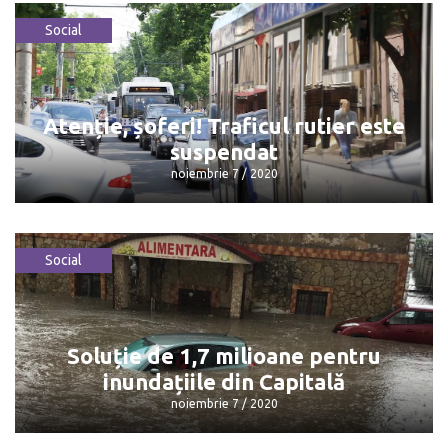
Social
Cu acest certificat poți vota în orice
secție de votare
noiembrie 7 / 2020
Atenție, șoferi! Traficul rutier este
suspendat
noiembrie 7 / 2020
Social
Atenție, șoferi! Traficul rutier este
suspendat
noiembrie 7 / 2020
Soluție de 1,7 milioane pentru
inundațiile din Capitală
noiembrie 7 / 2020