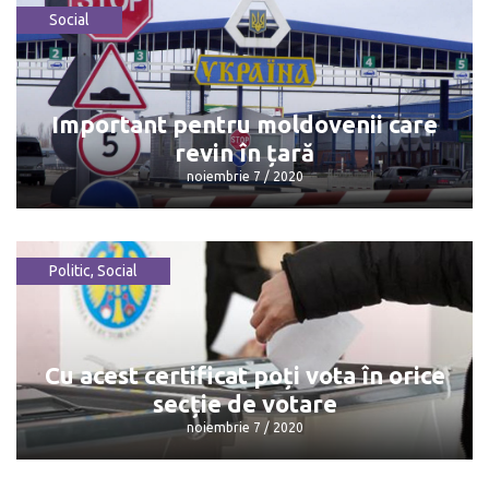
Social
Filat, despre noul președinte al SUA
noiembrie 7 / 2020
Important pentru moldovenii care
revin în țară
noiembrie 7 / 2020
Politic
,
Social
Important pentru moldovenii care
revin în țară
noiembrie 7 / 2020
Cu acest certificat poți vota în orice
secție de votare
noiembrie 7 / 2020