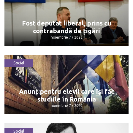
Cele mai dăunătoare alimente pentru
stomac
noiembrie 7 / 2020
Fost deputat liberal, prins cu
contrabandă de țigări
noiembrie 7 / 2020
Social
Fost deputat liberal, prins cu
contrabandă de țigări
noiembrie 7 / 2020
Anunț pentru elevii care își fac
studiile în România
noiembrie 7 / 2020
Social