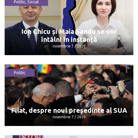
Politic
,
Social
FOTO/ Accident teribil la Orhei
noiembrie 7 / 2020
Ion Chicu și Maia Sandu se vor
întâlni în instanță
noiembrie 7 / 2020
Politic
Ion Chicu și Maia Sandu se vor întâlni în
instanță
noiembrie 7 / 2020
Filat, despre noul președinte al SUA
noiembrie 7 / 2020