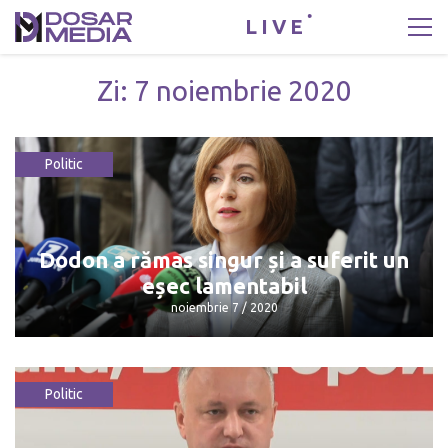
LIVE
Zi:
7 noiembrie 2020
Politic
Dodon a rămas singur și a suferit un
eșec lamentabil
noiembrie 7 / 2020
Politic
Dodon a rămas singur și a suferit un
eșec lamentabil