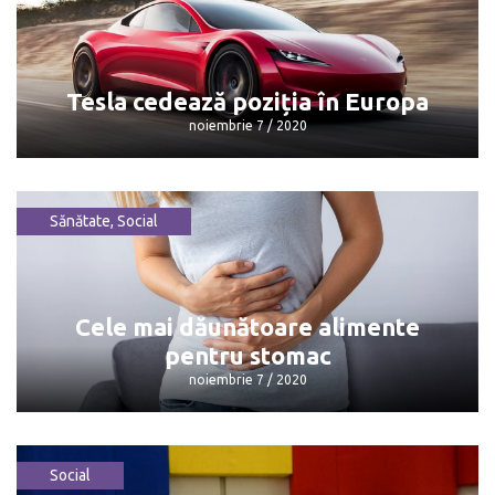
Bilanţul total al cazurilor de COVID-1
noiembrie 7 / 2020
Tesla cedează poziția în Europa
noiembrie 7 / 2020
Sănătate
,
Social
Tesla cedează poziția în Europa
noiembrie 7 / 2020
Cele mai dăunătoare alimente
pentru stomac
noiembrie 7 / 2020
Social