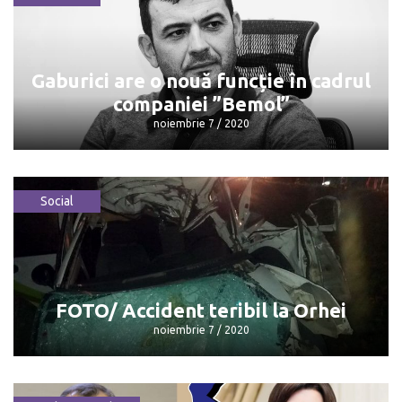
Anunț pentru elevii care își fac studiile
în România
noiembrie 7 / 2020
Gaburici are o nouă funcție în cadrul
companiei ”Bemol”
noiembrie 7 / 2020
Social
Gaburici are o nouă funcție în cadrul
companiei ”Bemol”
noiembrie 7 / 2020
FOTO/ Accident teribil la Orhei
noiembrie 7 / 2020