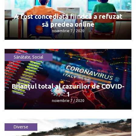
din Guvernul Chicu
noiembrie 7 / 2020
A fost concediată fiindcă a refuzat
să predea online
noiembrie 7 / 2020
Sănătate
,
Social
A fost concediată fiindcă a refuzat să
predea online
noiembrie 7 / 2020
Bilanţul total al cazurilor de COVID-
1
noiembrie 7 / 2020
Diverse