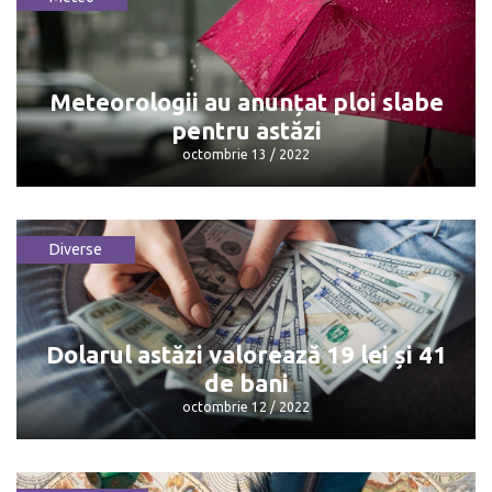
Astăzi se așteaptă a fi o zi bună pentru
majoritatea
octombrie 13 / 2022
Meteorologii au anunțat ploi slabe
pentru astăzi
octombrie 13 / 2022
Diverse
Meteorologii au anunțat ploi slabe
pentru astăzi
octombrie 13 / 2022
Dolarul astăzi valorează 19 lei și 41
de bani
octombrie 12 / 2022