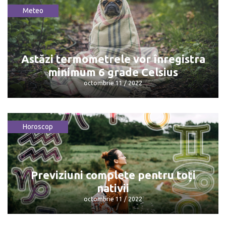
Meteo
Prognoza meteo pentru miercuri, 12
octombrie
octombrie 12 / 2022
Astăzi termometrele vor înregistra
minimum 6 grade Celsius
octombrie 11 / 2022
Horoscop
Astăzi termometrele vor înregistra
minimum 6 grade Celsius
octombrie 11 / 2022
Previziuni complete pentru toți
nativii
octombrie 11 / 2022