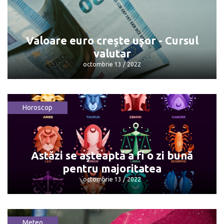
Horoscopul pentru 14 octombrie 2022
- cine sunt norocoșii
octombrie 13 / 2022
Valoare euro crește ușor - Cursul
valutar
octombrie 13 / 2022
Horoscop
Valoare euro crește ușor - Cursul
valutar
octombrie 13 / 2022
Astăzi se așteaptă a fi o zi bună
pentru majoritatea
octombrie 13 / 2022
Meteo