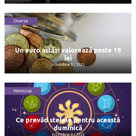
Diverse
Pregătiți-vă jacheta, astăzi va fi noros
afară!
octombrie 10 / 2022
Un euro astăzi valorează peste 19
lei
octombrie 9 / 2022
Horoscop
Un euro astăzi valorează peste 19 lei
octombrie 9 / 2022
Ce prevăd stelele pentru această
duminică
octombrie 9 / 2022