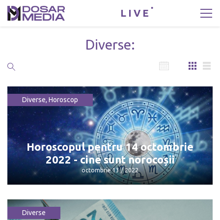
LIVE
Diverse:
Diverse
,
Horoscop
Horoscopul pentru 14 octombrie
2022 - cine sunt norocoșii
octombrie 13 / 2022
Diverse