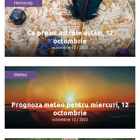
Horoscop
Dolarul astăzi valorează 19 lei și 41 de
bani
octombrie 12 / 2022
Ce prezic astrele astăzi, 12
octombrie
octombrie 12 / 2022
Meteo
Ce prezic astrele astăzi, 12 octombrie
octombrie 12 / 2022
Prognoza meteo pentru miercuri, 12
octombrie
octombrie 12 / 2022