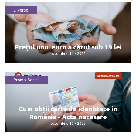
Diverse
Previziuni complete pentru toți nativii
octombrie 11 / 2022
Prețul unui euro a căzut sub 19 lei
octombrie 11 / 2022
Promo
,
Social
Prețul unui euro a căzut sub 19 lei
octombrie 11 / 2022
Cum obții carte de identitate în
România - Acte necesare
octombrie 10 / 2022