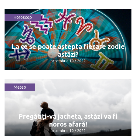
Horoscop
Euro și dolarul astăzi atestă o ușoară
scădere
octombrie 10 / 2022
La ce se poate aștepta fiecare zodie
astăzi?
octombrie 10 / 2022
Meteo
La ce se poate aștepta fiecare zodie
astăzi?
octombrie 10 / 2022
Pregătiți-vă jacheta, astăzi va fi
noros afară!
octombrie 10 / 2022