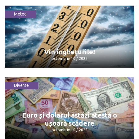
Meteo
Cum obții carte de identitate în
România - Acte necesare
octombrie 10 / 2022
Vin înghețurile!
octombrie 10 / 2022
Diverse
Vin înghețurile!
octombrie 10 / 2022
Euro și dolarul astăzi atestă o
ușoară scădere
octombrie 10 / 2022