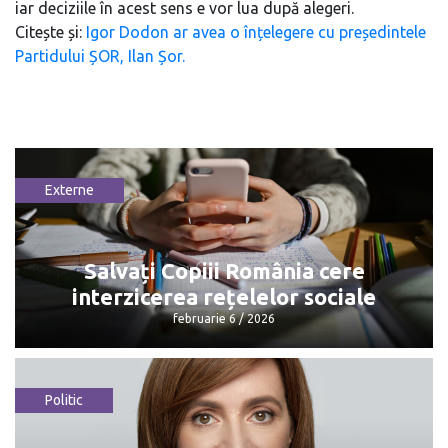
iar deciziile în acest sens e vor lua după alegeri.
Citește și:
Igor Dodon ar avea o înțelegere cu președintele
Partidului ȘOR, Ilan Șor.
Externe
Salvați Copiii România cere
interzicerea rețelelor sociale
februarie 6 / 2026
Politic
Salvați Copiii România cere