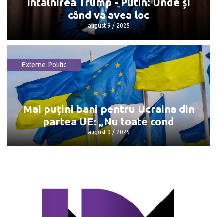
Întâlnirea Trump - Putin: Unde și
când va avea loc
august 9 / 2025
Externe
,
Politic
Întâlnirea Trump - Putin: Unde și când
va avea loc
august 9 / 2025
Mai puțini bani pentru Ucraina din
partea UE: „Nu toate cond
august 9 / 2025
Mai puțini bani pentru Ucraina din
partea UE: „Nu toate cond
august 9 / 2025