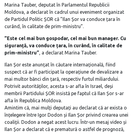
Marina Tauber, deputat în Parlamentul Republicii
Moldova, a declarat în cadrul unui eveniment organizat
de Partidul Politic ȘOR că ”Ilan Șor va conduce țara în
curând, în calitate de prim-ministru”.
”Este cel mai bun gospodar, cel mai bun manager. Cu
siguranță, va conduce țara, în curând, în calitate de
prim-ministru”
, a declarat Marina Tauber.
Ilan Șor este anunțat în căutare internațională, fiind
suspect că ar fi participat la operațiune de devalizare a
mai multor bănci din țară, respectiv furtul miliardului.
Potrivit autorităților, acesta s-ar afla în Israel, deși
membrii Partidului ȘOR insistă pe faptul că Ilan Șor s-ar
afla în Republica Moldova.
Amintim că, mai mulți deputați au declarat că ar exista o
înțelegere între Igor Dodon și Ilan Șor privind crearea unei
coaliții. Dodon a negat acest lucru. Într-un mesaj video și
Ilan Șor a declarat că e prematură o astfel de prognoză,