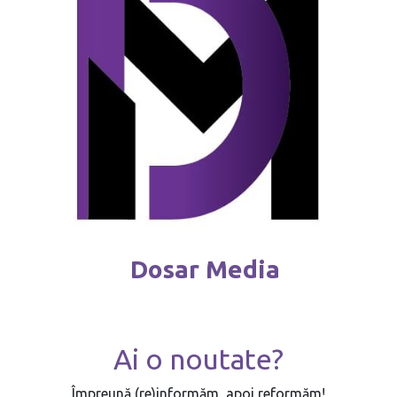
Dosar Media
Ai o noutate?
Împreună (re)informăm, apoi reformăm!