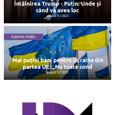
Întâlnirea Trump - Putin: Unde și
când va avea loc
august 9 / 2025
Externe
,
Politic
Întâlnirea Trump - Putin: Unde și când
va avea loc
august 9 / 2025
Mai puțini bani pentru Ucraina din
partea UE: „Nu toate cond
august 9 / 2025
Mai puțini bani pentru Ucraina din
partea UE: „Nu toate cond
august 9 / 2025