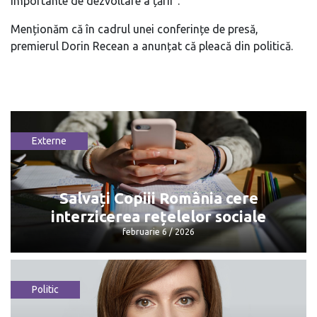
importante de dezvoltare a țării”.
Menționăm că în cadrul unei conferințe de presă,
premierul Dorin Recean a anunțat că pleacă din politică.
Externe
Salvați Copiii România cere
interzicerea rețelelor sociale
februarie 6 / 2026
Politic
Salvați Copiii România cere