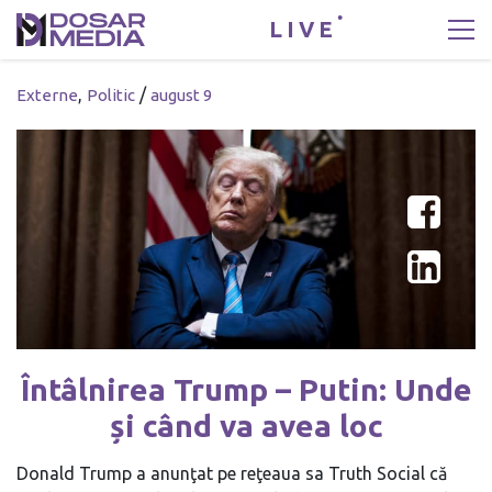
LIVE
,
/
Externe
Politic
august 9
Întâlnirea Trump – Putin: Unde
și când va avea loc
Donald Trump a anunţat pe reţeaua sa Truth Social că