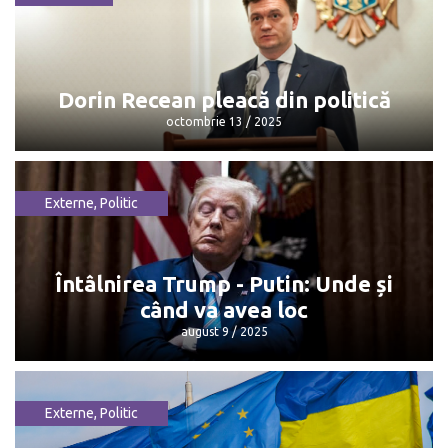
Maia Sandu: „Mulțumesc, Dorin, pentru
că...”
octombrie 13 / 2025
Dorin Recean pleacă din politică
octombrie 13 / 2025
Externe
,
Politic
Dorin Recean pleacă din politică
octombrie 13 / 2025
Întâlnirea Trump - Putin: Unde și
când va avea loc
august 9 / 2025
Externe
,
Politic
Întâlnirea Trump - Putin: Unde și când