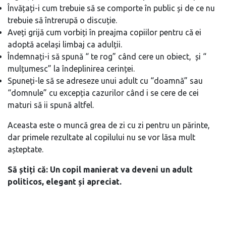
Învățați-i cum trebuie să se comporte în public și de ce nu
trebuie să întrerupă o discuție.
Aveți grijă cum vorbiți în preajma copiilor pentru că ei
adoptă același limbaj ca adulții.
Îndemnați-i să spună “ te rog” când cere un obiect, și “
mulțumesc” la îndeplinirea cerinței.
Spuneți-le să se adreseze unui adult cu “doamnă” sau
“domnule” cu excepția cazurilor când i se cere de cei
maturi să ii spună altfel.
Aceasta este o muncă grea de zi cu zi pentru un părinte,
dar primele rezultate al copilului nu se vor lăsa mult
așteptate.
Să știți că: Un copil manierat va deveni un adult
politicos, elegant și apreciat.