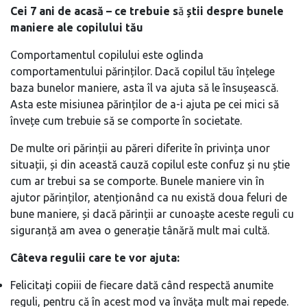
Cei 7 ani de acasă – ce trebuie s
ă
știi despre bunele
maniere ale copilului tău
Comportamentul copilului este oglinda
comportamentului părinților. Dacă copilul tău înțelege
baza bunelor maniere, asta îl va ajuta să le însușească.
Asta este misiunea părinților de a-i ajuta pe cei mici să
învețe cum trebuie să se comporte în societate.
De multe ori părinții au păreri diferite în privința unor
situații, și din această cauză copilul este confuz și nu știe
cum ar trebui sa se comporte. Bunele maniere vin în
ajutor părinților, atenționând ca nu există doua feluri de
bune maniere, și dacă părinții ar cunoaște aceste reguli cu
siguranță am avea o generație tânără mult mai cultă.
Câteva regulii care te vor ajuta:
Felicitați copiii de fiecare dată când respectă anumite
reguli, pentru că în acest mod va învăța mult mai repede.