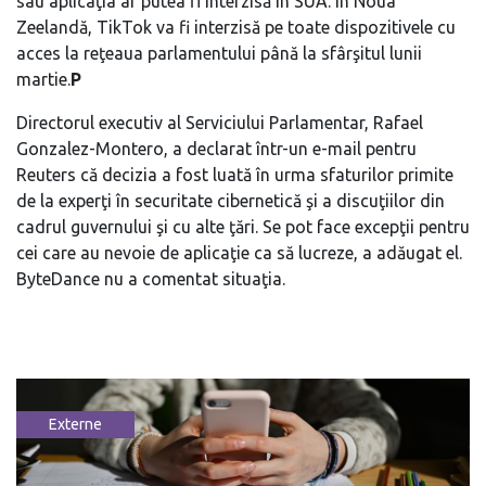
sau aplicaţia ar putea fi interzisă în SUA. În Noua
Zeelandă, TikTok va fi interzisă pe toate dispozitivele cu
acces la reţeaua parlamentului până la sfârşitul lunii
martie.
P
Directorul executiv al Serviciului Parlamentar, Rafael
Gonzalez-Montero, a declarat într-un e-mail pentru
Reuters că decizia a fost luată în urma sfaturilor primite
de la experţi în securitate cibernetică şi a discuţiilor din
cadrul guvernului şi cu alte ţări. Se pot face excepţii pentru
cei care au nevoie de aplicaţie ca să lucreze, a adăugat el.
ByteDance nu a comentat situaţia.
Externe