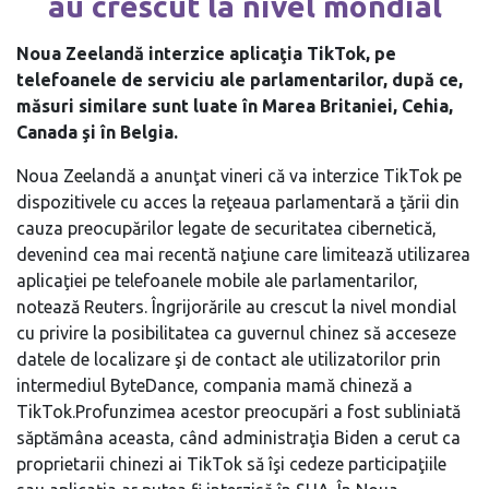
au crescut la nivel mondial
Noua Zeelandă interzice aplicaţia TikTok, pe
telefoanele de serviciu ale parlamentarilor, după ce,
măsuri similare sunt luate în Marea Britaniei, Cehia,
Canada şi în Belgia.
Noua Zeelandă a anunţat vineri că va interzice TikTok pe
dispozitivele cu acces la reţeaua parlamentară a ţării din
cauza preocupărilor legate de securitatea cibernetică,
devenind cea mai recentă naţiune care limitează utilizarea
aplicaţiei pe telefoanele mobile ale parlamentarilor,
notează Reuters. Îngrijorările au crescut la nivel mondial
cu privire la posibilitatea ca guvernul chinez să acceseze
datele de localizare şi de contact ale utilizatorilor prin
intermediul ByteDance, compania mamă chineză a
TikTok.Profunzimea acestor preocupări a fost subliniată
săptămâna aceasta, când administraţia Biden a cerut ca
proprietarii chinezi ai TikTok să îşi cedeze participaţiile