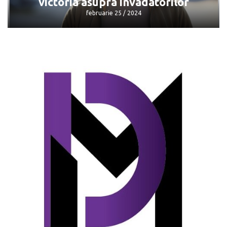
victoria asupra invadatorilor
februarie 25 / 2024
Zelenski se declară convins de victoria
asupra invadatorilor
februarie 25 / 2024