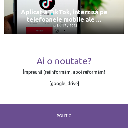
martie 17 / 2023
Aplicaţia TikTok, interzisă pe
telefoanele mobile ale ...
martie 17 / 2023
Aplicaţia TikTok, interzisă pe
Ai o noutate?
telefoanele mobile ale ...
martie 17 / 2023
Împreună (re)informăm, apoi reformăm!
[google_drive]
POLITIC