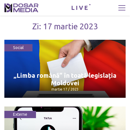
LIVE
Zi:
17 martie 2023
Social
„Limba română” în toată legislația
Moldovei
martie 17 / 2023
Externe
„Limba română” în toată legislația
Moldovei