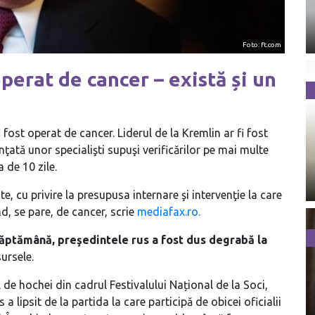
Foto: ft.com
operat de cancer – există și un
 fost operat de cancer. Liderul de la Kremlin ar fi fost
nţată unor specialişti supuşi verificărilor pe mai multe
a de 10 zile.
, cu privire la presupusa internare şi intervenţie la care
nd, se pare, de cancer, scrie
mediafax.ro.
săptămână, preşedintele rus a fost dus degrabă la
sursele.
l de hochei din cadrul Festivalului Național de la Soci,
a lipsit de la partida la care participă de obicei oficialii