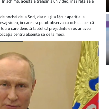
ăți. În schimb, acesta a transmis un video, însă fața sa a
de hochei de la Soci, dar nu și-a făcut apariția la
saj video, în care s-a putut observa cu ochiul liber că
 lucru care denotă faptul că președintele rus ar avea
xplicația pentru absența sa de la meci.