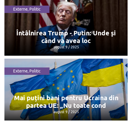
Externe
,
Politic
Dorin Recean pleacă din politică
octombrie 13 / 2025
Întâlnirea Trump - Putin: Unde și
când va avea loc
august 9 / 2025
Externe
,
Politic
Întâlnirea Trump - Putin: Unde și când
va avea loc
august 9 / 2025
Mai puțini bani pentru Ucraina din
partea UE: „Nu toate cond
august 9 / 2025