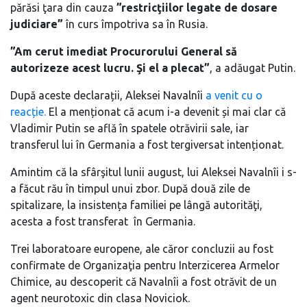
părăsi ţara din cauza
”restricţiilor legate de dosare
judiciare”
în curs împotriva sa în Rusia.
”Am cerut imediat Procurorului General să
autorizeze acest lucru. Şi el a plecat”
, a adăugat Putin.
După aceste declarații, Aleksei Navalnîi
a venit cu o
reacție.
El a menționat că acum i-a devenit și mai clar că
Vladimir Putin se află în spatele otrăvirii sale, iar
transferul lui în Germania a fost tergiversat intenționat.
Amintim că la sfârşitul lunii august, lui Aleksei Navalnîi i s-
a făcut rău în timpul unui zbor. După două zile de
spitalizare, la insistența familiei pe lângă autorităţi,
acesta a fost transferat în Germania.
Trei laboratoare europene, ale căror concluzii au fost
confirmate de Organizaţia pentru Interzicerea Armelor
Chimice, au descoperit că Navalnîi a fost otrăvit de un
agent neurotoxic din clasa Noviciok.