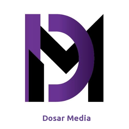
Mai puțini bani pentru Ucraina din
partea UE: „Nu toate cond
august 9 / 2025
Dosar Media