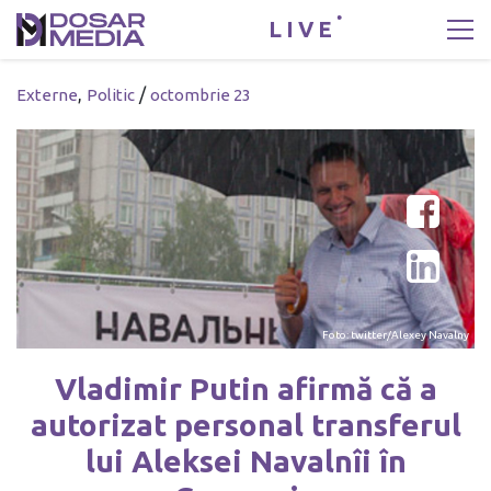
LIVE
,
/
Externe
Politic
octombrie 23
Foto: twitter/Alexey Navalny
Vladimir Putin afirmă că a
autorizat personal transferul
lui Aleksei Navalnîi în