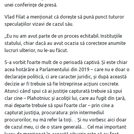
unei conferințe de presă.
Vlad Filat a menționat că dorește să pună punct tuturor
speculațiilor vizavi de cazul său.
„Eu nu am avut parte de un proces echitabil. Instituțiile
statului, chiar dacă au avut ocazia să corecteze anumite
lucruri ulterior, nu le-au făcut.
S-a vorbit foarte mult de o perioadă captivă. Și este chiar
acea hotărâre a Parlamentului din 2019 – care nu e doar o
declarație politică, ci are caracter juridic, și după această
decizie ar fi trebuie să fie întreprinse acțiuni concrete.
Atunci când spui că ai justiție capturată trebuie să spui
clar cine – Plahotniuc și acoliții lui, care au fugit din țară,
mai departe trebuie să spui foarte clar – prin cine a
capturat justiția, procuratura: prin intermediul
procurorilor, nu mă refer la toți… Și nu vorbesc aici doar
de cazul meu, ci de o stare generală… Cel mai important