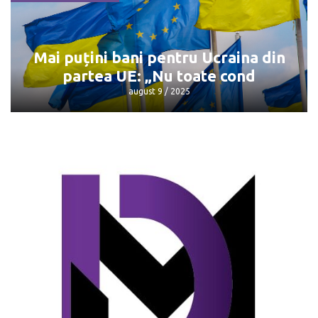
Întâlnirea Trump - Putin: Unde și când
va avea loc
august 9 / 2025
Mai puțini bani pentru Ucraina din
partea UE: „Nu toate cond
august 9 / 2025
Mai puțini bani pentru Ucraina din
partea UE: „Nu toate cond
august 9 / 2025