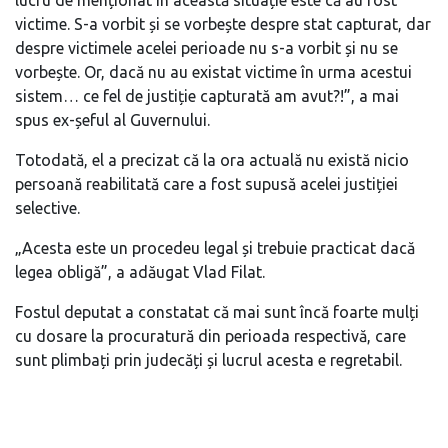
lucru de menționat în această situație este că au fost
victime. S-a vorbit și se vorbește despre stat capturat, dar
despre victimele acelei perioade nu s-a vorbit și nu se
vorbește. Or, dacă nu au existat victime în urma acestui
sistem… ce fel de justiție capturată am avut?!”, a mai
spus ex-șeful al Guvernului.
Totodată, el a precizat că la ora actuală nu există nicio
persoană reabilitată care a fost supusă acelei justiției
selective.
„Acesta este un procedeu legal și trebuie practicat dacă
legea obligă”, a adăugat Vlad Filat.
Fostul deputat a constatat că mai sunt încă foarte mulți
cu dosare la procuratură din perioada respectivă, care
sunt plimbați prin judecăți și lucrul acesta e regretabil.