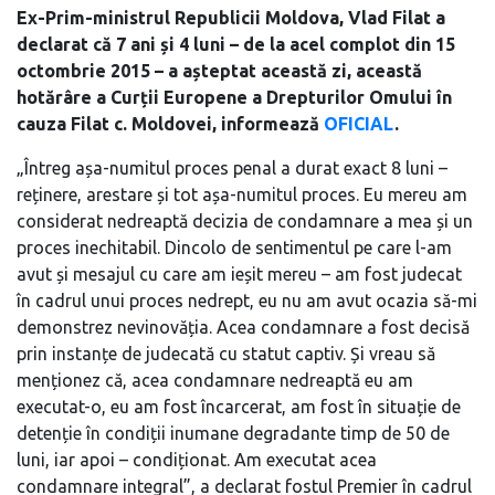
Ex-Prim-ministrul Republicii Moldova, Vlad Filat a
declarat că 7 ani și 4 luni – de la acel complot din 15
octombrie 2015 – a așteptat această zi, această
hotărâre a Curții Europene a Drepturilor Omului în
cauza Filat c. Moldovei, informează
OFICIAL
.
„Întreg așa-numitul proces penal a durat exact 8 luni –
reținere, arestare și tot așa-numitul proces. Eu mereu am
considerat nedreaptă decizia de condamnare a mea și un
proces inechitabil. Dincolo de sentimentul pe care l-am
avut și mesajul cu care am ieșit mereu – am fost judecat
în cadrul unui proces nedrept, eu nu am avut ocazia să-mi
demonstrez nevinovăția. Acea condamnare a fost decisă
prin instanțe de judecată cu statut captiv. Și vreau să
menționez că, acea condamnare nedreaptă eu am
executat-o, eu am fost încarcerat, am fost în situație de
detenție în condiții inumane degradante timp de 50 de
luni, iar apoi – condiționat. Am executat acea
condamnare integral”, a declarat fostul Premier în cadrul