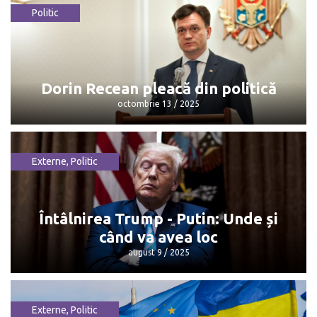
Politic
Maia Sandu: „Mulțumesc, Dorin, pentru
că...”
octombrie 13 / 2025
Dorin Recean pleacă din politică
octombrie 13 / 2025
Externe
,
Politic
Dorin Recean pleacă din politică
octombrie 13 / 2025
Întâlnirea Trump - Putin: Unde și
când va avea loc
august 9 / 2025
Externe
,
Politic