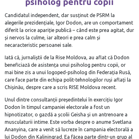
psiholog pentru copii
Candidatul independent, dar susținut de PSRM la
alegerile prezidențiale, Igor Dodon, are un comportament
diferit la orice apariție publică – când este prea agitat, dur
și nervos la culme, iar alteori e prea calm și
necaracteristic persoanei sale.
Iată că, jurnaliștii de la Rise Moldova, au aflat că Dodon
beneficiază de asistența unui psiholog pentru copii, or
mai bine zis a unui logoped-psiholog din Federația Rusă,
care face parte din echipa polit-tehnologilor ruși aflați la
Chișinău, despre care a scris RISE Moldova recent.
Unul dintre consultanții președintelui în exercițiu Igor
Dodon în timpul campaniei electorale a fost un
hipnotizator, o gazdă a școlii Geisha și un antrenoare a
musculaturii intime. Este vorba despre o anume Svetlana
Ananyina, care a venit să lucreze în campania electorală a
lui Dodon din Kaliningrad. Ea făcea parte dintr-un grup al