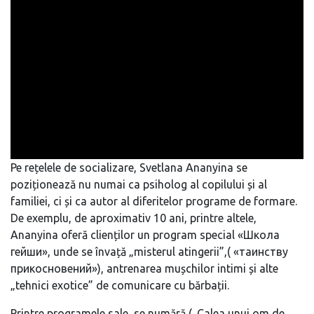
Pe rețelele de socializare, Svetlana Ananyina se
poziționează nu numai ca psiholog al copilului și al
familiei, ci și ca autor al diferitelor programe de formare.
De exemplu, de aproximativ 10 ani, printre altele,
Ananyina oferă clienților un program special «Школа
гейши», unde se învață „misterul atingerii”,( «таинству
прикосновений»), antrenarea mușchilor intimi și alte
„tehnici exotice” de comunicare cu bărbații.
Printre programele sale, se numără („Calea unui om de