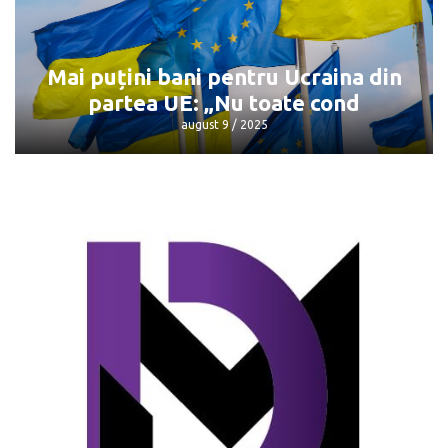
Întâlnirea Trump - Putin: Unde și când
va avea loc
august 9 / 2025
Mai puțini bani pentru Ucraina din
partea UE: „Nu toate cond
august 9 / 2025
Mai puțini bani pentru Ucraina din
partea UE: „Nu toate cond
august 9 / 2025