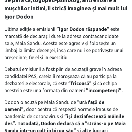
Se pară că, logoped-psiholog, antrenoare a
mușchilor intimi, îi strică imaginea și mai mult lui
Igor Dodon
Ultima ediție a emisiunii
”Igor Dodon răspunde”
este
marcată de declarații dure la adresa contracandidatei
sale, Maia Sandu. Acesta este agresiv și folosește un
limbaj la limita decenței, însă care nu i se potrivește unui
președinte, fie el și în exercițiu.
Debutul emisiunii a fost plin de acuzații grave în adresa
candidatei PAS, căreia îi reproșează că nu participă la
dezbaterile electorale, că este
”fricoasă”
și că echipa
acesteia este una formată din oameni
”incompetenți”.
Dodon o acuză pe Maia Sandu de
”ură față de
oameni”,
doar pentru că respectă normele impuse de
pandemia de coronavirus și
”își dezinfectează mâinile
des”. Totodată, Dodon declară că a ”strâns-o pe Maia
Sandu într-un colț în birou său” și alte lucruri