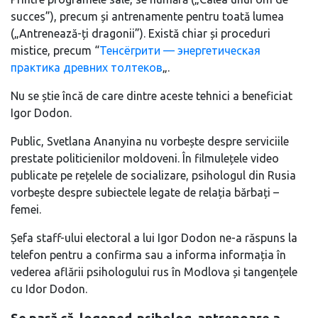
succes”), precum și antrenamente pentru toată lumea
(„Antrenează-ți dragonii”). Există chiar și proceduri
mistice, precum “
Тенсёгрити — энергетическая
практика древних толтеков
„.
Nu se știe încă de care dintre aceste tehnici a beneficiat
Igor Dodon.
Public, Svetlana Ananyina nu vorbește despre serviciile
prestate politicienilor moldoveni. În filmulețele video
publicate pe rețelele de socializare, psihologul din Rusia
vorbește despre subiectele legate de relația bărbați –
femei.
Șefa staff-ului electoral a lui Igor Dodon ne-a răspuns la
telefon pentru a confirma sau a informa informația în
vederea aflării psihologului rus în Modlova și tangențele
cu Idor Dodon.