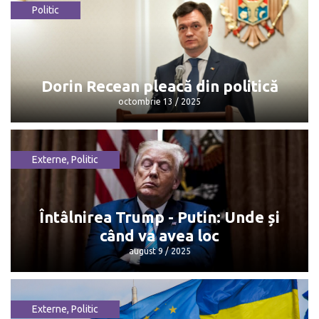
Politic
Maia Sandu: „Mulțumesc, Dorin, pentru
că...”
octombrie 13 / 2025
Dorin Recean pleacă din politică
octombrie 13 / 2025
Externe
,
Politic
Dorin Recean pleacă din politică
octombrie 13 / 2025
Întâlnirea Trump - Putin: Unde și
când va avea loc
august 9 / 2025
Externe
,
Politic