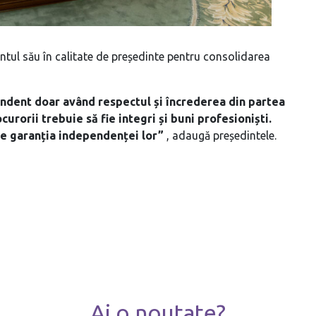
ul său în calitate de președinte pentru consolidarea
endent doar având respectul și încrederea din partea
ocurorii trebuie să fie integri și buni profesioniști.
ste garanția independenței lor”
, adaugă președintele.
Ai o noutate?