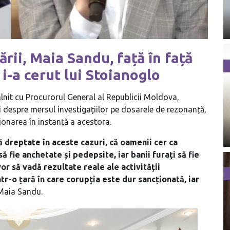
ării, Maia Sandu, față în față
i-a cerut lui Stoianoglo
âlnit cu Procurorul General al Republicii Moldova,
ii despre mersul investigațiilor pe dosarele de rezonanță,
ionarea în instanță a acestora.
 dreptate în aceste cazuri, că oamenii cer ca
 fie anchetate și pedepsite, iar banii furați să fie
or să vadă rezultate reale ale activității
ntr-o țară în care corupția este dur sancționată, iar
Maia Sandu.