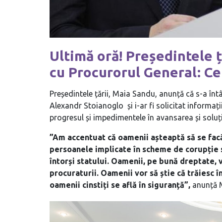
Ultimă oră! Președintele ț
cu Procurorul General: Ce 
Președintele țării, Maia Sandu, anunță că s-a înt
Alexandr Stoianoglo și i-ar fi solicitat informaț
progresul și impedimentele în avansarea și soluț
”Am accentuat că oamenii așteaptă să se facă
persoanele implicate în scheme de corupție să
întorși statului. Oamenii, pe bună dreptate, v
procuraturii. Oamenii vor să știe că trăiesc î
oamenii cinstiți se află în siguranță”,
anunță 