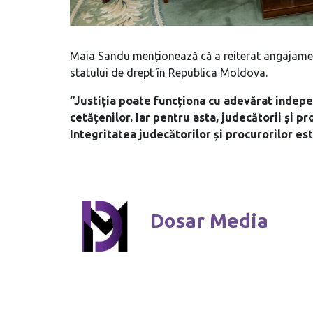
Maia Sandu menționează că a reiterat angajament
statului de drept în Republica Moldova.
”Justiția poate funcționa cu adevărat indep
cetățenilor. Iar pentru asta, judecătorii și pr
Integritatea judecătorilor și procurorilor e
Dosar Media