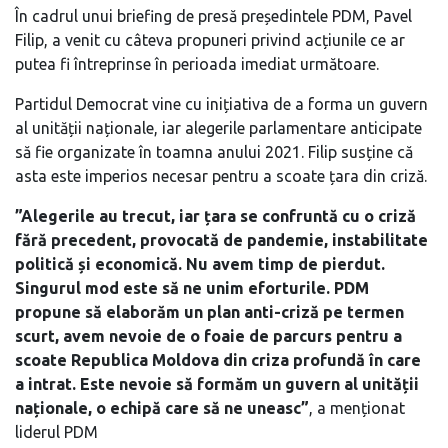
În cadrul unui briefing de presă președintele PDM, Pavel
Filip, a venit cu câteva propuneri privind acțiunile ce ar
putea fi întreprinse în perioada imediat următoare.
Partidul Democrat vine cu inițiativa de a forma un guvern
al unității naționale, iar alegerile parlamentare anticipate
să fie organizate în toamna anului 2021. Filip susține că
asta este imperios necesar pentru a scoate țara din criză.
”Alegerile au trecut, iar țara se confruntă cu o criză
fără precedent, provocată de pandemie, instabilitate
politică și economică. Nu avem timp de pierdut.
Singurul mod este să ne unim eforturile. PDM
propune să elaborăm un plan anti-criză pe termen
scurt, avem nevoie de o foaie de parcurs pentru a
scoate Republica Moldova din criza profundă în care
a intrat. Este nevoie să formăm un guvern al unității
naționale, o echipă care să ne uneasc”
, a menționat
liderul PDM