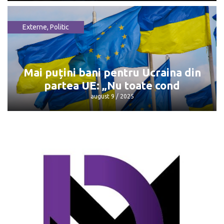
Externe
,
Politic
Întâlnirea Trump - Putin: Unde și când
va avea loc
august 9 / 2025
Mai puțini bani pentru Ucraina din
partea UE: „Nu toate cond
august 9 / 2025
Mai puțini bani pentru Ucraina din
partea UE: „Nu toate cond
august 9 / 2025