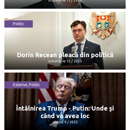
octombrie 13 / 2025
Politic
Maia Sandu: „Mulțumesc, Dorin, pentru
că...”
octombrie 13 / 2025
Dorin Recean pleacă din politică
octombrie 13 / 2025
Externe
,
Politic
Dorin Recean pleacă din politică
octombrie 13 / 2025
Întâlnirea Trump - Putin: Unde și
când va avea loc
august 9 / 2025