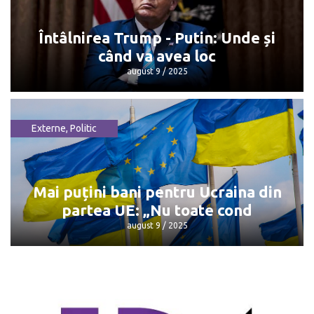
Dorin Recean pleacă din politică
octombrie 13 / 2025
Întâlnirea Trump - Putin: Unde și
când va avea loc
august 9 / 2025
Externe
,
Politic
Întâlnirea Trump - Putin: Unde și când
va avea loc
august 9 / 2025
Mai puțini bani pentru Ucraina din
partea UE: „Nu toate cond
august 9 / 2025
Mai puțini bani pentru Ucraina din