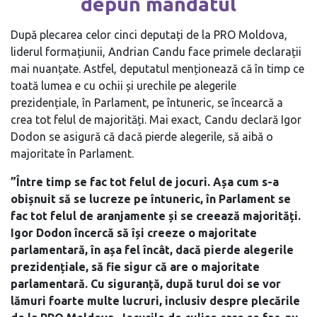
depun mandatul
După plecarea celor cinci deputați de la PRO Moldova,
liderul formațiunii, Andrian Candu face primele declarații
mai nuanțate. Astfel, deputatul menționează că în timp ce
toată lumea e cu ochii și urechile pe alegerile
prezidențiale, în Parlament, pe întuneric, se încearcă a
crea tot felul de majorități. Mai exact, Candu declară Igor
Dodon se asigură că dacă pierde alegerile, să aibă o
majoritate în Parlament.
”Între timp se fac tot felul de jocuri. Așa cum s-a
obișnuit să se lucreze pe întuneric, în Parlament se
fac tot felul de aranjamente și se creează majorități.
Igor Dodon încercă să își creeze o majoritate
parlamentară, în așa fel încât, dacă pierde alegerile
prezidențiale, să fie sigur că are o majoritate
parlamentară. Cu siguranță, după turul doi se vor
lămuri foarte multe lucruri, inclusiv despre plecările