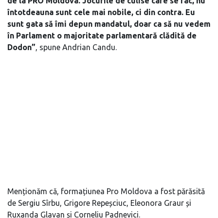
de la PRO Moldova. Jocurile de culise care se fac, nu
întotdeauna sunt cele mai nobile, ci din contra. Eu
sunt gata să îmi depun mandatul, doar ca să nu vedem
în Parlament o majoritate parlamentară clădită de
Dodon”
, spune Andrian Candu.
Menționăm că, formațiunea Pro Moldova a fost părăsită
de Sergiu Sîrbu, Grigore Repeșciuc, Eleonora Graur și
Ruxanda Glavan și Corneliu Padnevici.