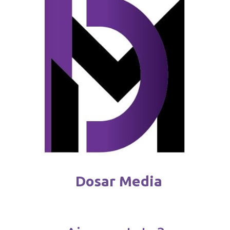
partea UE: „Nu toate cond
august 9 / 2025
Dosar Media