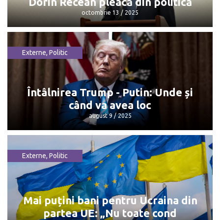
Dorin Recean pleacă din politică
octombrie 13 / 2025
Externe
,
Politic
Dorin Recean pleacă din politică
octombrie 13 / 2025
Întâlnirea Trump - Putin: Unde și
când va avea loc
august 9 / 2025
Externe
,
Politic
Întâlnirea Trump - Putin: Unde și când
va avea loc
august 9 / 2025
Mai puțini bani pentru Ucraina din
partea UE: „Nu toate cond