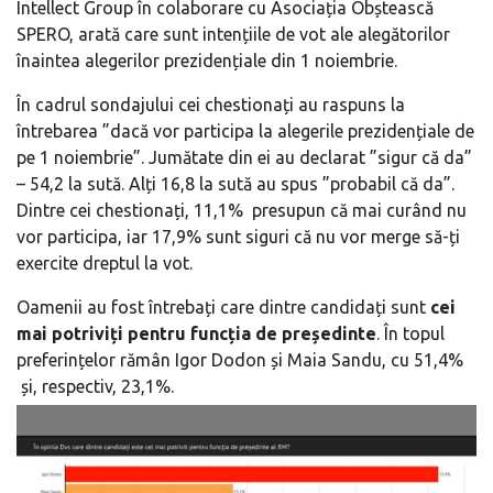
Intellect Group în colaborare cu Asociația Obștească
SPERO, arată care sunt intențiile de vot ale alegătorilor
înaintea alegerilor prezidențiale din 1 noiembrie.
În cadrul sondajului cei chestionați au raspuns la
întrebarea ”dacă vor participa la alegerile prezidențiale de
pe 1 noiembrie”. Jumătate din ei au declarat ”sigur că da”
– 54,2 la sută. Alți 16,8 la sută au spus ”probabil că da”.
Dintre cei chestionați, 11,1% presupun că mai curând nu
vor participa, iar 17,9% sunt siguri că nu vor merge să-ți
exercite dreptul la vot.
Oamenii au fost întrebați care dintre candidați sunt
cei
mai potriviți pentru funcția de președinte
. În topul
preferințelor rămân Igor Dodon și Maia Sandu, cu 51,4%
și, respectiv, 23,1%.