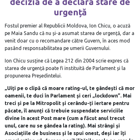
decizia de a declara stare de
urgență
Fostul premier al Republicii Moldova, Ion Chicu, o acuză
pe Maia Sandu că nu și-a asumat starea de urgență, dar a
venit doar cu o recomandare către Guvern, în aces mod
pasând responsabilitatea pe umerii Guvernului.
Ion Chicu susține că Legea 212 din 2004 scrie expres că
starea de urgență poate fi instituită de Parlament și la
propunerea Președintelui.
„Uiți pe o clipă că moare rating-ul, te gândești că mor
oamenii, te duci în Parlament și ceri „lockdown”. Mai
treci și pe la Mitropolit și cerându-ți iertare pentru
păcate, îl anunți că trebuie suspendate serviciile
divine în acest Post mare (cum a făcut anul trecut
unul, care nu se gândea la rating). Mai strângi și
Asociațiile de business și le spui onest, deși iar îți