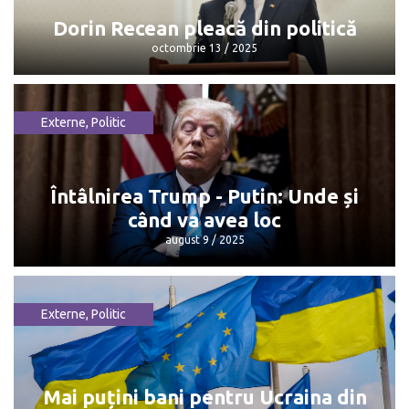
Dorin Recean pleacă din politică
octombrie 13 / 2025
Externe
,
Politic
Dorin Recean pleacă din politică
octombrie 13 / 2025
Întâlnirea Trump - Putin: Unde și
când va avea loc
august 9 / 2025
Externe
,
Politic
Întâlnirea Trump - Putin: Unde și când
va avea loc
august 9 / 2025
Mai puțini bani pentru Ucraina din