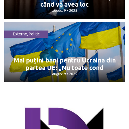
când va avea loc
august 9 / 2025
Externe
,
Politic
Întâlnirea Trump - Putin: Unde și când
va avea loc
august 9 / 2025
Mai puțini bani pentru Ucraina din
partea UE: „Nu toate cond
august 9 / 2025
Mai puțini bani pentru Ucraina din
partea UE: „Nu toate cond
august 9 / 2025