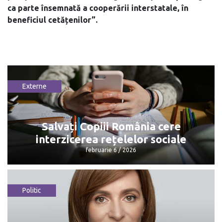
ca parte însemnată a cooperării interstatale, în
beneficiul cetățenilor”.
Externe
Salvați Copiii România cere
interzicerea rețelelor sociale
februarie 6 / 2026
Politic
Salvați Copiii România cere
interzicerea rețelelor sociale