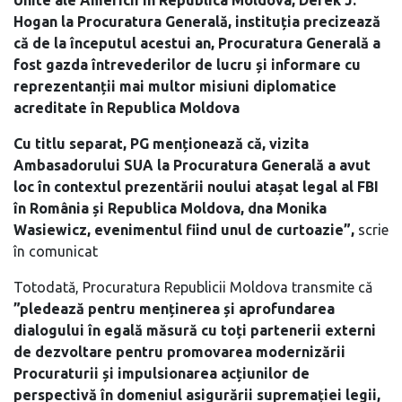
Unite ale Americii în Republica Moldova, Derek J.
Hogan la Procuratura Generală, instituția precizează
că de la începutul acestui an, Procuratura Generală a
fost gazda întrevederilor de lucru și informare cu
reprezentanții mai multor misiuni diplomatice
acreditate în Republica Moldova
Cu titlu separat, PG menționează că, vizita
Ambasadorului SUA la Procuratura Generală a avut
loc în contextul prezentării noului atașat legal al FBI
în România și Republica Moldova, dna Monika
Wasiewicz, evenimentul fiind unul de curtoazie”,
scrie
în comunicat
Totodată, Procuratura Republicii Moldova transmite că
”pledează pentru menținerea și aprofundarea
dialogului în egală măsură cu toți partenerii externi
de dezvoltare pentru promovarea modernizării
Procuraturii și impulsionarea acțiunilor de
perspectivă în domeniul asigurării supremației legii,