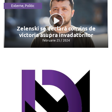
Externe
,
Politic
Președintele Cehiei a fost rănit ușor
într-un accident
mai 24 / 2024
Zelenski se declară convins de
victoria asupra invadatorilor
februarie 25 / 2024
Zelenski se declară convins de victoria
asupra invadatorilor
februarie 25 / 2024