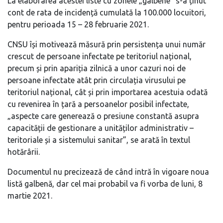
La elaborarea acestei liste cu zonele „galbene” s-a ținut
cont de rata de incidență cumulată la 100.000 locuitori,
pentru perioada 15 – 28 februarie 2021.
CNSU își motivează măsură prin persistența unui număr
crescut de persoane infectate pe teritoriul național,
precum și prin apariția zilnică a unor cazuri noi de
persoane infectate atât prin circulația virusului pe
teritoriul național, cât și prin importarea acestuia odată
cu revenirea în țară a persoanelor posibil infectate,
„aspecte care generează o presiune constantă asupra
capacității de gestionare a unităților administrativ –
teritoriale și a sistemului sanitar”, se arată în textul
hotărârii.
Documentul nu precizează de când intră în vigoare noua
listă galbenă, dar cel mai probabil va fi vorba de luni, 8
martie 2021.