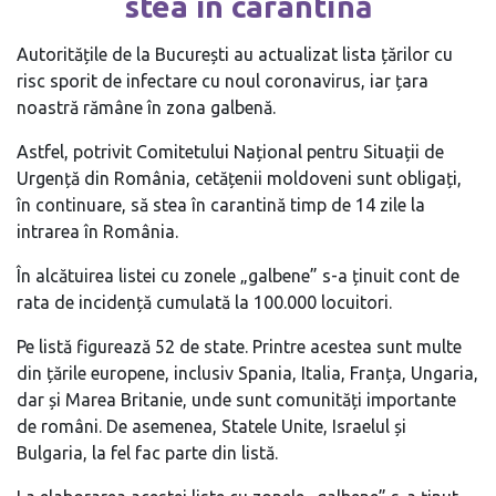
stea în carantină
Autoritățile de la București au actualizat lista țărilor cu
risc sporit de infectare cu noul coronavirus, iar țara
noastră rămâne în zona galbenă.
Astfel, potrivit Comitetului Național pentru Situații de
Urgență din România, cetățenii moldoveni sunt obligați,
în continuare, să stea în carantină timp de 14 zile la
intrarea în România.
În alcătuirea listei cu zonele „galbene” s-a ținuit cont de
rata de incidență cumulată la 100.000 locuitori.
Pe listă figurează 52 de state. Printre acestea sunt multe
din țările europene, inclusiv Spania, Italia, Franța, Ungaria,
dar și Marea Britanie, unde sunt comunități importante
de români. De asemenea, Statele Unite, Israelul și
Bulgaria, la fel fac parte din listă.