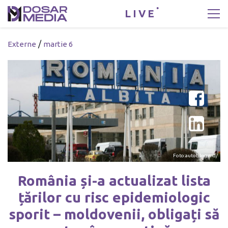
LIVE
/
Externe
martie 6
Foto:autoblog.md/
România și-a actualizat lista
țărilor cu risc epidemiologic
sporit – moldovenii, obligați să