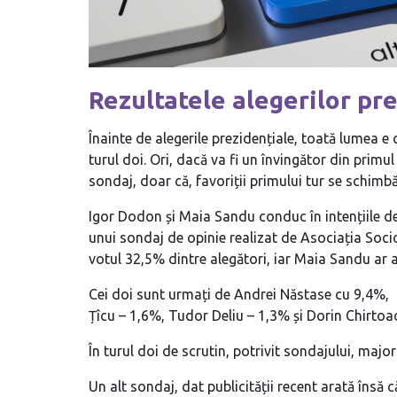
Rezultatele alegerilor pr
Înainte de alegerile prezidențiale, toată lumea e 
turul doi. Ori, dacă va fi un învingător din primul
sondaj, doar că, favoriții primului tur se schimbă 
Igor Dodon și Maia Sandu conduc în intențiile de 
unui sondaj de opinie realizat de Asociația Soci
votul 32,5% dintre alegători, iar Maia Sandu ar a
Cei doi sunt urmați de Andrei Năstase cu 9,4%, 
Țîcu – 1,6%, Tudor Deliu – 1,3% și Dorin Chirtoa
În turul doi de scrutin, potrivit sondajului, majo
Un alt sondaj, dat publicității recent arată însă 