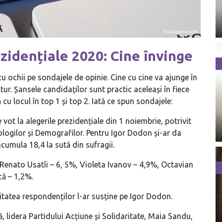
Foto:canva.com
ezidențiale 2020: Cine învinge
cu ochii pe sondajele de opinie. Cine cu cine va ajunge în
 tur. Șansele candidaților sunt practic aceleași în fiece
cu locul în top 1 și top 2. Iată ce spun sondajele:
vot la alegerile prezidențiale din 1 noiembrie, potrivit
ologilor și Demografilor. Pentru Igor Dodon și-ar da
cumula 18,4 la sută din sufragii.
Renato Usatîi – 6, 5%, Violeta Ivanov – 4,9%, Octavian
că – 1,2%.
ritatea respondenților l-ar susține pe Igor Dodon.
că, lidera Partidului Acțiune și Solidaritate, Maia Sandu,