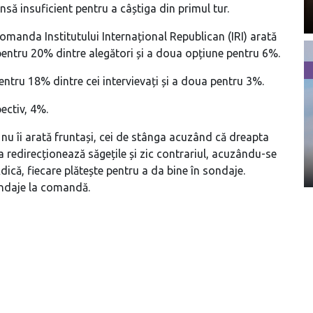
să insuficient pentru a câștiga din primul tur.
manda Institutului Internațional Republican (IRI) arată
entru 20% dintre alegători și a doua opțiune pentru 6%.
entru 18% dintre cei intervievați și a doua pentru 3%.
ectiv, 4%.
nu îi arată fruntași, cei de stânga acuzând că dreapta
 redirecționează săgețile și zic contrariul, acuzându-se
ică, fiecare plătește pentru a da bine în sondaje.
ondaje la comandă.