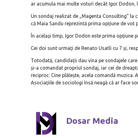
ar acumula mai multe voturi decât Igor Dodon, în
Un sondaj realizat de „Magenta Consulting” la co
că Maia Sandu reprezintă prima opțiune de vot p
În același timp, Igor Dodon este prima opțiune p
Cei doi sunt urmați de Renato Usatîi cu 7 și, resp
Totodată, candidații dau vina pe sondajele care 
și-a comandat propriul sondaj, iar cei de dreapta
reciproc: Cine plătește, acela comandă muzica. Ad
Asociațiile de sociologi însă neagă că ar face s
Dosar Media