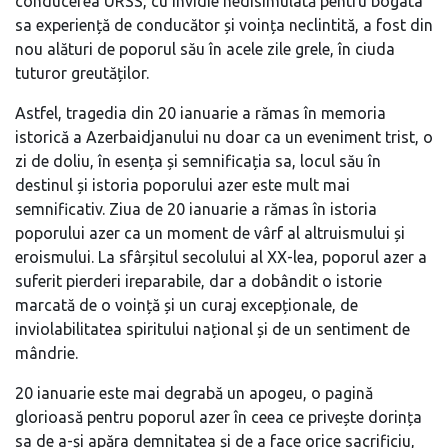
conducerea URSS, cu invidie nedisimulată pentru bogata
sa experiență de conducător și voința neclintită, a fost din
nou alături de poporul său în acele zile grele, în ciuda
tuturor greutăților.
Astfel, tragedia din 20 ianuarie a rămas în memoria
istorică a Azerbaidjanului nu doar ca un eveniment trist, o
zi de doliu, în esența și semnificația sa, locul său în
destinul și istoria poporului azer este mult mai
semnificativ. Ziua de 20 ianuarie a rămas în istoria
poporului azer ca un moment de vârf al altruismului și
eroismului. La sfârșitul secolului al XX-lea, poporul azer a
suferit pierderi ireparabile, dar a dobândit o istorie
marcată de o voință și un curaj excepționale, de
inviolabilitatea spiritului național și de un sentiment de
mândrie.
20 ianuarie este mai degrabă un apogeu, o pagină
glorioasă pentru poporul azer în ceea ce privește dorința
sa de a-și apăra demnitatea și de a face orice sacrificiu,