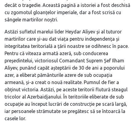
decât o tragedie. Această pagină a istoriei a fost deschisă
cu zgomotul gloanțelor imperiale, dar a fost scrisă cu
sângele martirilor noștri.
Astăzi sufletul marelui lider Heydar Aliyev și al tuturor
martirilor care și-au dat viața pentru independența și
integritatea teritorială a țării noastre se odihnesc în pace.
Pentru că viteaza armată azeră, sub conducerea
președintelui, victoriosul Comandant Suprem Șef Ilham
Aliyev, punând capăt așteptării de 30 de ani a poporului
azer, a eliberat pământurile azere de sub ocupația
armeană, și-a creat o nouă realitate. Pumnul de fier a
obținut victoria. Astăzi, pe aceste teritorii flutură steagul
tricolor al Azerbaidjanului. În teritoriile eliberate de sub
ocupație au început lucrări de construcție pe scară largă,
iar persoanele strămutate se pregătesc să se întoarcă la
casele lor.