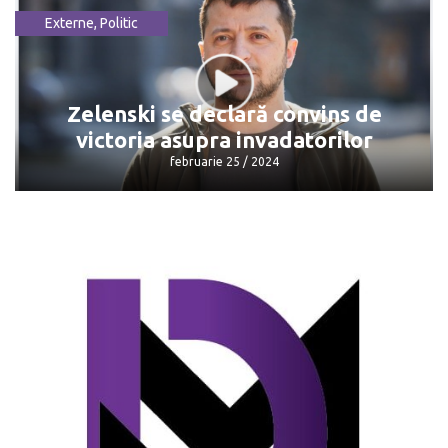
Externe
,
Politic
Președintele Cehiei a fost rănit ușor
într-un accident
mai 24 / 2024
Zelenski se declară convins de
victoria asupra invadatorilor
februarie 25 / 2024
Zelenski se declară convins de victoria
asupra invadatorilor
februarie 25 / 2024