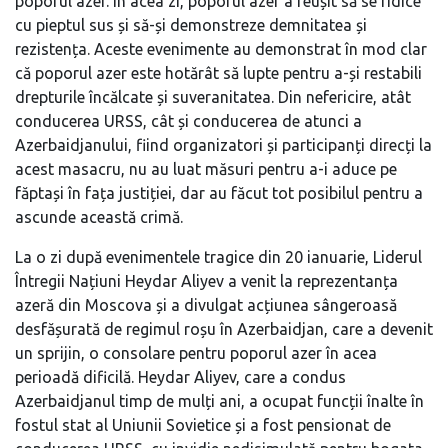
poporul azer. În acea zi, poporul azer a reușit să se ridice
cu pieptul sus și să-și demonstreze demnitatea și
rezistența. Aceste evenimente au demonstrat în mod clar
că poporul azer este hotărât să lupte pentru a-și restabili
drepturile încălcate și suveranitatea. Din nefericire, atât
conducerea URSS, cât și conducerea de atunci a
Azerbaidjanului, fiind organizatori și participanți direcți la
acest masacru, nu au luat măsuri pentru a-i aduce pe
făptași în fața justiției, dar au făcut tot posibilul pentru a
ascunde această crimă.
La o zi după evenimentele tragice din 20 ianuarie, Liderul
Întregii Națiuni Heydar Aliyev a venit la reprezentanța
azeră din Moscova și a divulgat acțiunea sângeroasă
desfășurată de regimul roșu în Azerbaidjan, care a devenit
un sprijin, o consolare pentru poporul azer în acea
perioadă dificilă. Heydar Aliyev, care a condus
Azerbaidjanul timp de mulți ani, a ocupat funcții înalte în
fostul stat al Uniunii Sovietice și a fost pensionat de