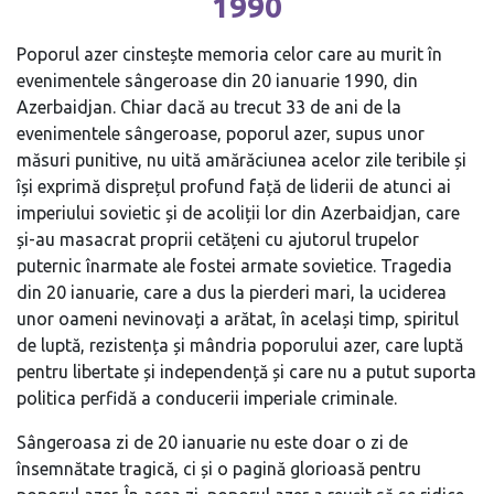
1990
Poporul azer cinstește memoria celor care au murit în
evenimentele sângeroase din 20 ianuarie 1990, din
Azerbaidjan. Chiar dacă au trecut 33 de ani de la
evenimentele sângeroase, poporul azer, supus unor
măsuri punitive, nu uită amărăciunea acelor zile teribile și
își exprimă disprețul profund față de liderii de atunci ai
imperiului sovietic și de acoliții lor din Azerbaidjan, care
și-au masacrat proprii cetățeni cu ajutorul trupelor
puternic înarmate ale fostei armate sovietice. Tragedia
din 20 ianuarie, care a dus la pierderi mari, la uciderea
unor oameni nevinovați a arătat, în același timp, spiritul
de luptă, rezistența și mândria poporului azer, care luptă
pentru libertate și independență și care nu a putut suporta
politica perfidă a conducerii imperiale criminale.
Sângeroasa zi de 20 ianuarie nu este doar o zi de
însemnătate tragică, ci și o pagină glorioasă pentru