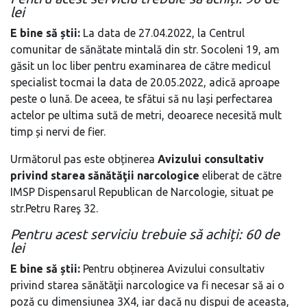
lei
E bine să știi:
La data de 27.04.2022, la Centrul
comunitar de sănătate mintală din str. Socoleni 19, am
găsit un loc liber pentru examinarea de către medicul
specialist tocmai la data de 20.05.2022, adică aproape
peste o lună. De aceea, te sfătui să nu lași perfectarea
actelor pe ultima sută de metri, deoarece necesită mult
timp și nervi de fier.
Următorul pas este obținerea
Avizului consultativ
privind starea sănătăţii narcologice
eliberat de către
IMSP Dispensarul Republican de Narcologie, situat pe
str.Petru Rareş 32.
Pentru acest serviciu trebuie să achiți: 60 de
lei
E bine să știi:
Pentru obținerea Avizului consultativ
privind starea sănătăţii narcologice va fi necesar să ai o
poză cu dimensiunea 3X4, iar dacă nu dispui de aceasta,