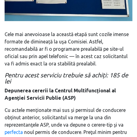
Cele mai anevoioase la această etapă sunt cozile imense
formate de dimineață la uşa Comisiei. Astfel,
recomandabilă ar fi o programare prealabilă pe site-ul
oficial sau prin apel telefonic — în acest caz solicitantul
va fi admis exact la ora stabilită prealabil.
Pentru acest serviciu trebuie să achiți: 185 de
lei
Depunerea cererii la Centrul Multifuncțional al
Agenției Servicii Publie (ASP)
Cu actele menționate mai sus și permisul de conducere
obținut anterior, solicitantul va merge la una din
reprezentanţele ASP, unde va depune o cerere-tip şi va
perfecta
noul permis de conducere. Preţul minim pentru