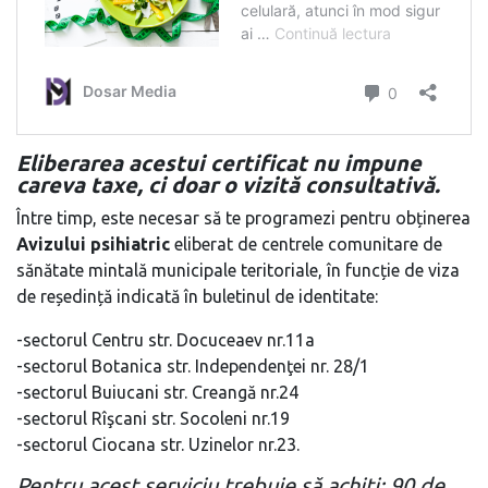
Eliberarea acestui certificat nu impune
careva taxe, ci doar o vizită consultativă.
Între timp, este necesar să te programezi pentru obținerea
Avizului psihiatric
eliberat de centrele comunitare de
sănătate mintală municipale teritoriale, în funcție de viza
de reședință indicată în buletinul de identitate:
-sectorul Centru str. Docuceaev nr.11a
-sectorul Botanica str. Independenţei nr. 28/1
-sectorul Buiucani str. Creangă nr.24
-sectorul Rîşcani str. Socoleni nr.19
-sectorul Ciocana str. Uzinelor nr.23.
Pentru acest serviciu trebuie să achiți: 90 de