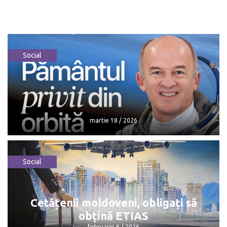
Social
martie 18 / 2026
Social
martie 18 / 2026
Cetățenii moldoveni, obligați să
obțină ETIAS
februarie 6 / 2026