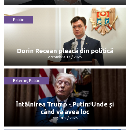
Politic
Maia Sandu: „Mulțumesc, Dorin, pentru
că...”
octombrie 13 / 2025
Dorin Recean pleacă din politică
octombrie 13 / 2025
Externe
,
Politic
Dorin Recean pleacă din politică
octombrie 13 / 2025
Întâlnirea Trump - Putin: Unde și
când va avea loc
august 9 / 2025