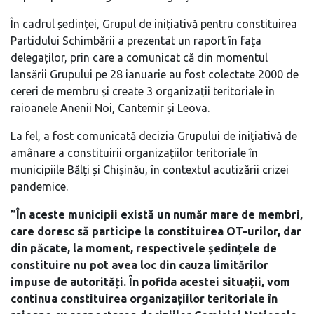
În cadrul ședinței, Grupul de inițiativă pentru constituirea
Partidului Schimbării a prezentat un raport în fața
delegaților, prin care a comunicat că din momentul
lansării Grupului pe 28 ianuarie au fost colectate 2000 de
cereri de membru și create 3 organizații teritoriale în
raioanele Anenii Noi, Cantemir și Leova.
La fel, a fost comunicată decizia Grupului de inițiativă de
amânare a constituirii organizațiilor teritoriale în
municipiile Bălți și Chișinău, în contextul acutizării crizei
pandemice.
”În aceste municipii există un număr mare de membri,
care doresc să participe la constituirea OT-urilor, dar
din păcate, la moment, respectivele ședințele de
constituire nu pot avea loc din cauza limitărilor
impuse de autorități. În pofida acestei situații, vom
continua constituirea organizațiilor teritoriale în