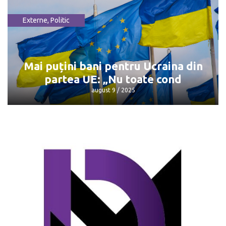
Externe
,
Politic
Întâlnirea Trump - Putin: Unde și când
va avea loc
august 9 / 2025
Mai puțini bani pentru Ucraina din
partea UE: „Nu toate cond
august 9 / 2025
Mai puțini bani pentru Ucraina din
partea UE: „Nu toate cond
august 9 / 2025