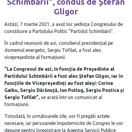
Schimbării”, condus de Ștefan
Gligor
Astăzi, 7 martie 2021, a avut loc ședința Congresului de
constituire a Partidului Politic ”Partidul Schimbării”.
În cadrul reuniunii de azi, consilierul prezidențial pe
domeniul energetic, Sergiu Tofilat, a fost ales
vicepreședinte al formațiunii.
”La Congresul de azi, în funcția de Președinte al
Partidului Schimbării a fost ales Ștefan Gligor, iar în
funcțiile de Vicepreședinți au fost aleși: Corina
Gaibu, Sergiu Dărănuță, Ion Potlog, Sergiu Postica și
Sergiu Tofilat”,
se arată într-un comunicat al
formațiunii.
Totodată, în următoarele zile, vor fi pregăti actele
necesare, iar persoanele împuternicite de Congres le vor
depune pentru înregistrare la Agenția Servicii Publice.