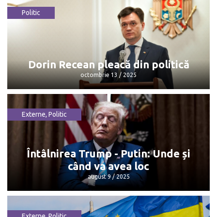
Politic
Maia Sandu: „Mulțumesc, Dorin, pentru
că...”
octombrie 13 / 2025
Dorin Recean pleacă din politică
octombrie 13 / 2025
Externe
,
Politic
Dorin Recean pleacă din politică
octombrie 13 / 2025
Întâlnirea Trump - Putin: Unde și
când va avea loc
august 9 / 2025
Externe
,
Politic