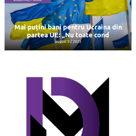
Întâlnirea Trump - Putin: Unde și când
va avea loc
august 9 / 2025
Mai puțini bani pentru Ucraina din
partea UE: „Nu toate cond
august 9 / 2025
Mai puțini bani pentru Ucraina din
partea UE: „Nu toate cond
august 9 / 2025