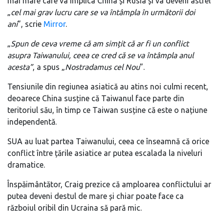
mai mare care va implica China și Rusia și va deveni astfel
„
cel mai grav lucru care se va întâmpla în următorii doi
ani
”, scrie
Mirror
.
„
Spun de ceva vreme că am simțit că ar fi un conflict
asupra Taiwanului, ceea ce cred că se va întâmpla anul
acesta”
, a spus „
Nostradamus cel Nou
”.
Tensiunile din regiunea asiatică au atins noi culmi recent,
deoarece China susține că Taiwanul face parte din
teritoriul său, în timp ce Taiwan susține că este o națiune
independentă.
SUA au luat partea Taiwanului, ceea ce înseamnă că orice
conflict între țările asiatice ar putea escalada la niveluri
dramatice.
Înspăimântător, Craig prezice că amploarea conflictului ar
putea deveni destul de mare și chiar poate face ca
războiul oribil din Ucraina să pară mic.