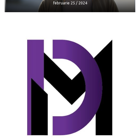
februarie 25 / 2024
Zelenski se declară convins de victoria
asupra invadatorilor
februarie 25 / 2024