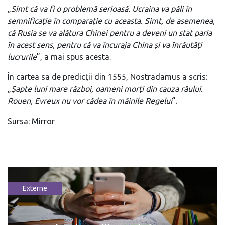
„
Simt că va fi o problemă serioasă. Ucraina va păli în
semnificație în comparație cu aceasta. Simt, de asemenea,
că Rusia se va alătura Chinei pentru a deveni un stat paria
în acest sens, pentru că va încuraja China și va înrăutăți
lucrurile
”, a mai spus acesta.
În cartea sa de predicții din 1555, Nostradamus a scris:
„
Șapte luni mare război, oameni morți din cauza răului.
Rouen, Evreux nu vor cădea în mâinile Regelui
”.
Sursa: Mirror
Externe