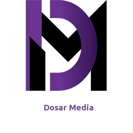
partea UE: „Nu toate cond
august 9 / 2025
Dosar Media