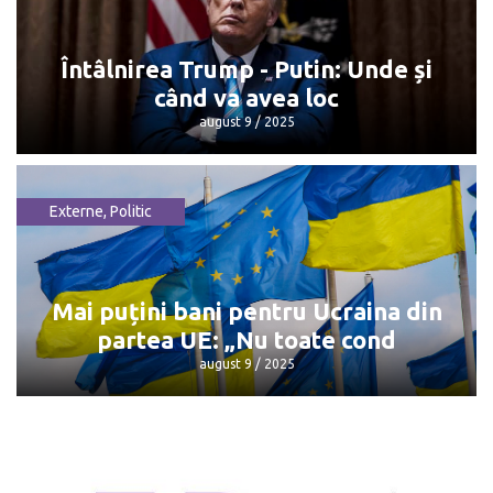
Dorin Recean pleacă din politică
octombrie 13 / 2025
Întâlnirea Trump - Putin: Unde și
când va avea loc
august 9 / 2025
Externe
,
Politic
Întâlnirea Trump - Putin: Unde și când
va avea loc
august 9 / 2025
Mai puțini bani pentru Ucraina din
partea UE: „Nu toate cond
august 9 / 2025
Mai puțini bani pentru Ucraina din