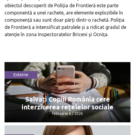
obiectul descoperit de Poliția de Frontieră este parte
componentă a unei rachete, are elemente explozibile în
componență sau sunt doar părți dintr-o rachetă. Poliția
de Frontieră a intensificat patrulele și a ridicat gradul de
atenție în zona Inspectoratelor Briceni și Ocnița.
Externe
Salvați Copiii România cere
interzicerea rețelelor sociale
februarie 6 / 2026