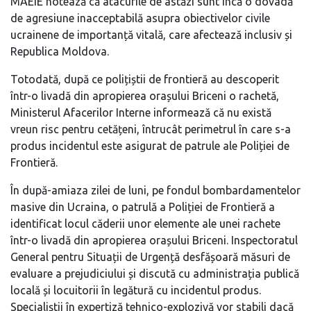
MAEIE notează că atacurile de astăzi sunt încă o dovadă
de agresiune inacceptabilă asupra obiectivelor civile
ucrainene de importanță vitală, care afectează inclusiv și
Republica Moldova.
Totodată, după ce polițiștii de frontieră au descoperit
într-o livadă din apropierea orașului Briceni o rachetă,
Ministerul Afacerilor Interne informează că nu există
vreun risc pentru cetățeni, întrucât perimetrul în care s-a
produs incidentul este asigurat de patrule ale Poliției de
Frontieră.
În după-amiaza zilei de luni, pe fondul bombardamentelor
masive din Ucraina, o patrulă a Poliției de Frontieră a
identificat locul căderii unor elemente ale unei rachete
într-o livadă din apropierea orașului Briceni. Inspectoratul
General pentru Situații de Urgență desfășoară măsuri de
evaluare a prejudiciului și discută cu administrația publică
locală și locuitorii în legătură cu incidentul produs.
Specialiștii în expertiză tehnico-explozivă vor stabili dacă