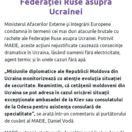
Federației Ruse asupra
Ucrainei
Ministerul Afacerilor Externe şi Integrării Europene
condamnă în termenii cei mai duri atacurile brutale cu
rachete ale Federației Ruse asupra Ucrainei. Potrivit
MAEIE, aceste acțiuni nejustificate cauzează consecințe
dramatice în Ucraina, lăsând oamenii fără electricitate,
agent termic și în unele cazuri fără apă.
„Misiunile diplomatice ale Republicii Moldova din
Ucraina monitorizează cu atenție evoluția situației
de
securitate. Reamintim, că cetățenii moldoveni din
Ucraina se pot adresa în cazul oricărei situații
excepționale ambasadei de la Kiev sau consulatului
de la Odesa pentru asistența consulară de
specialitate”,
se arată într-un comentariu al purtătorului
de cuvânt al MAEIE, Daniel Vodă.