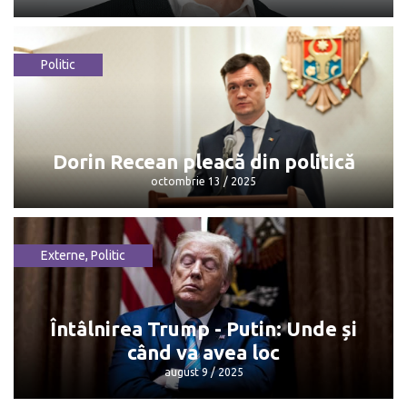
Politic
Maia Sandu: „Mulțumesc, Dorin, pentru
că...”
octombrie 13 / 2025
Dorin Recean pleacă din politică
octombrie 13 / 2025
Externe
,
Politic
Dorin Recean pleacă din politică
octombrie 13 / 2025
Întâlnirea Trump - Putin: Unde și
când va avea loc
august 9 / 2025