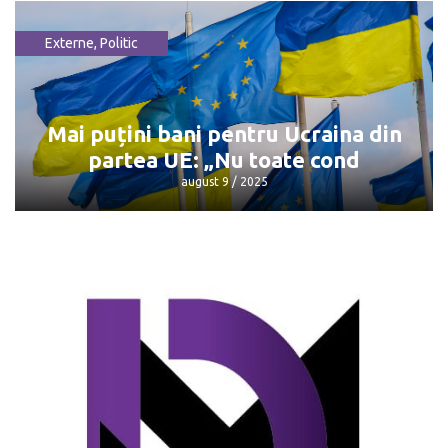
Externe
,
Politic
Întâlnirea Trump - Putin: Unde și când
va avea loc
august 9 / 2025
Mai puțini bani pentru Ucraina din
partea UE: „Nu toate cond
august 9 / 2025
Mai puțini bani pentru Ucraina din
partea UE: „Nu toate cond
august 9 / 2025