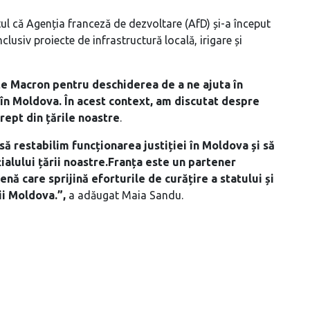
ul că Agenția franceză de dezvoltare (AfD) și-a început
nclusiv proiecte de infrastructură locală, irigare și
e Macron pentru deschiderea de a ne ajuta în
în Moldova. În acest context, am discutat despre
rept din țările noastre
.
să restabilim funcționarea justiției în Moldova și să
alului țării noastre.Franța este un partener
enă care sprijină eforturile de curățire a statului și
i Moldova.”,
a adăugat Maia Sandu.