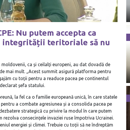
CPE: Nu putem accepta ca
 integrității teritoriale să nu
moldovenii, ca și ceilalți europeni, au dat dovadă de
ie de mai mult. „Acest summit asigură platforma pentru
ngajăm cu toții pentru a readuce pacea pe continentul
declarat șefa statului.
reună, la fel ca o familie europeană unică, în care statele
ă pentru a combate agresiunea și a consolida pacea pe
dezbatere strategică cu privire la modul în care putem
 rezolva consecințele invaziei ruse împotriva Ucrainei.
niul energiei și climei. Trebuie cu toții să ne îndreptăm