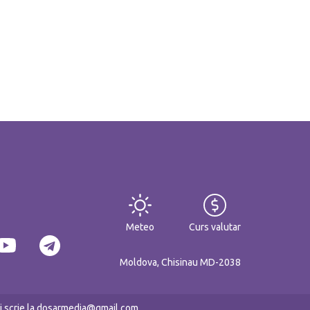
Meteo
Curs valutar
Moldova, Chisinau MD-2038
eți scrie la dosarmedia@gmail.com