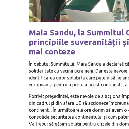
Maia Sandu, la Summitul 
principiile suveranității și
mai conteze
În debutul Summitului, Maia Sandu a declarat că 
solidaritate cu vecinii ucraineni. Dar este nevo
identificarea unor soluții la care putem să ne a
european și pentru a proteja acest continent”, a 
Potrivit președintei, este nevoie de a acționa împ
din cadrul și din afara UE să acționeze împreun
continent. „În următoarele ore dorim să avem o 
consolida securitatea continentului și cum putem
Va trebui să găsim soluții pentru crizele din dome