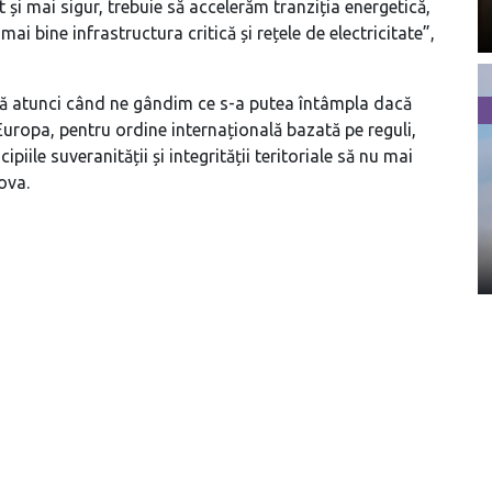
și mai sigur, trebuie să accelerăm tranziția energetică,
ai bine infrastructura critică și rețele de electricitate”,
ară atunci când ne gândim ce s-a putea întâmpla dacă
Europa, pentru ordine internațională bazată pe reguli,
piile suveranității și integrității teritoriale să nu mai
ova.