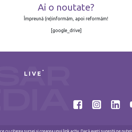
Ai o noutate?
Împreună (re)informăm, apoi reformăm!
[google_drive]
LIVE
e cu citarea sursei și crearea unui link activ. Dacă aveți sugestii ne put