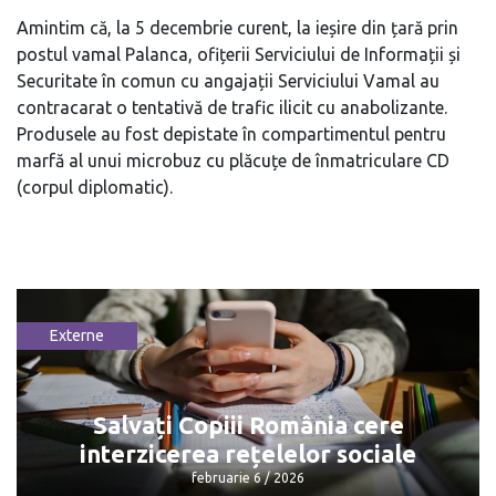
Amintim că, la 5 decembrie curent, la ieșire din țară prin
postul vamal Palanca, ofițerii Serviciului de Informații și
Securitate în comun cu angajații Serviciului Vamal au
contracarat o tentativă de trafic ilicit cu anabolizante.
Produsele au fost depistate în compartimentul pentru
marfă al unui microbuz cu plăcuțe de înmatriculare CD
(corpul diplomatic).
Externe
Salvați Copiii România cere
interzicerea rețelelor sociale
februarie 6 / 2026