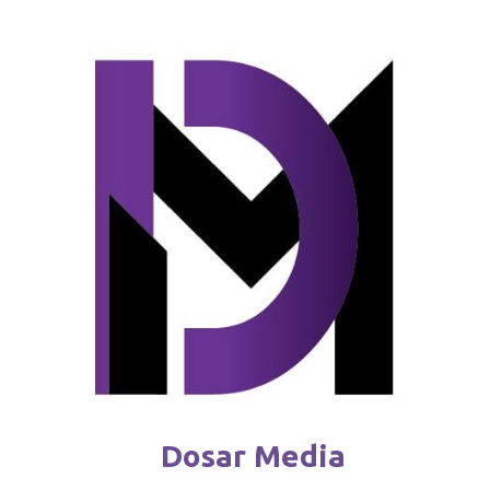
Mai puțini bani pentru Ucraina din
partea UE: „Nu toate cond
august 9 / 2025
Dosar Media