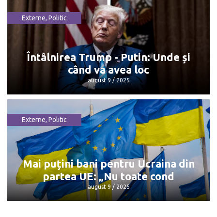
Externe
,
Politic
Dorin Recean pleacă din politică
octombrie 13 / 2025
Întâlnirea Trump - Putin: Unde și
când va avea loc
august 9 / 2025
Externe
,
Politic
Întâlnirea Trump - Putin: Unde și când
va avea loc
august 9 / 2025
Mai puțini bani pentru Ucraina din
partea UE: „Nu toate cond
august 9 / 2025