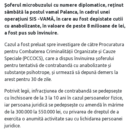
Șoferul microbuzului cu numere diplomatice, reținut
sâmbătă la postul vamal Palanca, în cadrul unei
operațiuni SIS -VAMĂ, în care au fost depistate cutii
cu anabolizante, în valoare de peste 8 milioane de lei,
a fost pus sub învinuire.
Cazul a fost preluat spre investigare de către Procuratura
pentru Combaterea Criminalității Organizate și Cauze
Speciale (PCCOCS), care a dispus învinuirea șoferului
pentru tentativă de contrabandă cu anabolizante și
substanțe psihotrope, și urmează să depună demers la
arest pentru 30 de zile.
Potrivit legii, infracțiunea de contrabandă se pedepsește
cu închisoare de la 3 la 10 ani în cazul persoanelor fizice,
iar persoana juridică se pedepsește cu amendă în mărime
de la 300.000 la 550.000 lei, cu privarea de dreptul de a
exercita o anumită activitate sau cu lichidarea persoanei
juridice.