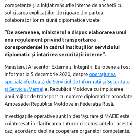
competente și a inițiat măsurile interne de anchetă cu
solicitarea explicațiilor de rigoare din partea
colaboratorilor misiunii diplomatice vizate.
”De asemenea, ministerul a dispus elaborarea unui
nou regulament privind transportarea
corespondenței în cadrul instituțiilor serviciului
diplomatic și întărirea securității interne”.
Ministerul Afacerilor Externe și Integrării Europene a fost
informat la 5 decembrie 2020, despre
operațiunea
specială efectuată de Serviciul de Informații și Securitate
și Serviciul Vamal
al Republicii Moldova cu implicarea
unui mijloc de transport cu numere diplomatice arondate
Ambasadei Republicii Moldova în Federația Rusă.
Investigațiile operative sunt în desfășurare și MAEIE este
cointeresat în clarificarea tuturor circumstanțelor acestui
caz, acordând deplina cooperare organelor competente.