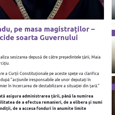
du, pe masa magistraților –
cide soarta Guvernului
liza sesizarea depusă de către președintele țării, Maia
cițiu.
e a Curții Constituționale pe aceste spețe va clarifica
după ”acțiunile iresponsabile ale unor deputați în
ier în încercarea de destabilizare a situației din țară.”
ată asigura administrarea țării, până la numirea
itatea de a efectua remanieri, de a elibera și numi
ndiții, de a accesa fonduri în anumite limite