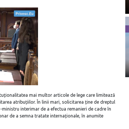
tituționalitatea mai multor articole de lege care limitează
area atribuțiilor. În linii mari, solicitarea ține de dreptul
m-ministru interimar de a efectua remanieri de cadre în
onar de a semna tratate internaționale, în anumite