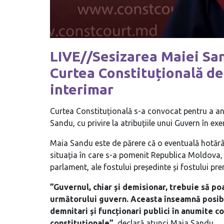
LIVE//Sesizarea Maiei San
Curtea Constituțională de
interimar
Curtea Constituțională s-a convocat pentru a ana
Sandu, cu privire la atribuțiile unui Guvern în exer
Maia Sandu este de părere că o eventuală hotărâr
situația în care s-a pomenit Republica Moldova, 
parlament, ale fostului președinte și fostului prem
”Guvernul, chiar și demisionar, trebuie să po
următorului guvern. Aceasta înseamnă posibil
demnitari și funcționari publici în anumite co
constituționale”,
declară atunci Maia Sandu.