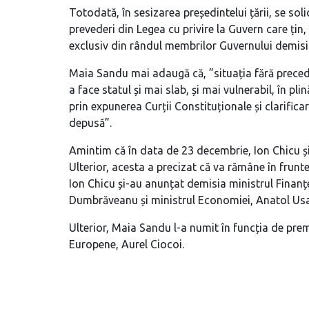
Totodată, în sesizarea președintelui țării, se so
prevederi din Legea cu privire la Guvern care țin,
exclusiv din rândul membrilor Guvernului demisi
Maia Sandu mai adaugă că, ”situația fără preced
a face statul și mai slab, și mai vulnerabil, în p
prin expunerea Curții Constituționale și clarificar
depusă”.
Amintim că în data de 23 decembrie, Ion Chicu și-
Ulterior, acesta a precizat că va rămâne în frun
Ion Chicu și-au anunțat demisia ministrul Finanțe
Dumbrăveanu și ministrul Economiei, Anatol Usat
Ulterior, Maia Sandu l-a numit în funcția de premi
Europene, Aurel Ciocoi.