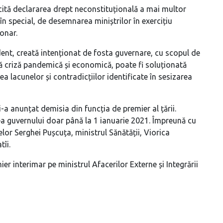
licită declararea drept neconstituțională a mai multor
 în special, de desemnarea miniștrilor în exercițiu
onar.
ent, creată intenționat de fosta guvernare, cu scopul de
lină criză pandemică și economică, poate fi soluționată
ea lacunelor și contradicțiilor identificate în sesizarea
a anunțat demisia din funcția de premier al țării.
tea guvernului doar până la 1 ianuarie 2021. Împreună cu
lor Serghei Pușcuța, ministrul Sănătății, Viorica
îi.
er interimar pe ministrul Afacerilor Externe și Integrării