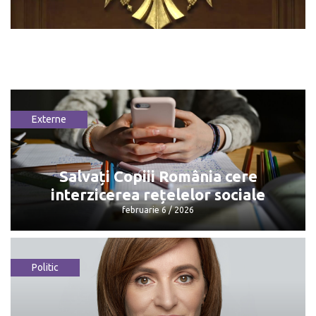
Externe
Salvați Copiii România cere
interzicerea rețelelor sociale
februarie 6 / 2026
Politic
Salvați Copiii România cere
interzicerea rețelelor sociale