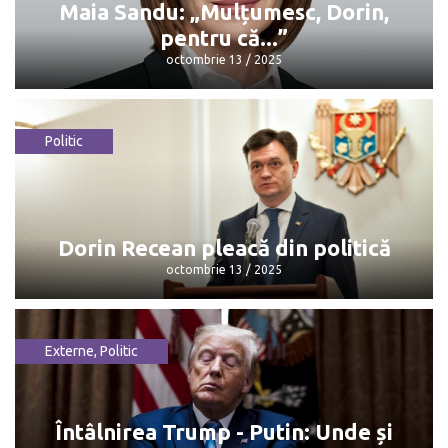
februarie 6 / 2026
Maia Sandu: „Mulțumesc, Dorin,
pentru că...”
octombrie 13 / 2025
Politic
Maia Sandu: „Mulțumesc, Dorin, pentru
că...”
octombrie 13 / 2025
Dorin Recean pleacă din politică
octombrie 13 / 2025
Externe
,
Politic
Dorin Recean pleacă din politică
octombrie 13 / 2025
Întâlnirea Trump - Putin: Unde și