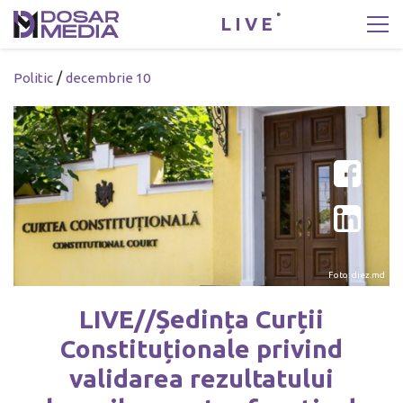
LIVE
/
Politic
decembrie 10
Foto: diez.md
LIVE//Ședința Curții
Constituționale privind
validarea rezultatului