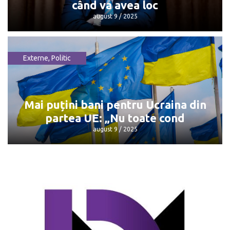
când va avea loc
august 9 / 2025
Externe
,
Politic
Întâlnirea Trump - Putin: Unde și când
va avea loc
august 9 / 2025
Mai puțini bani pentru Ucraina din
partea UE: „Nu toate cond
august 9 / 2025
Mai puțini bani pentru Ucraina din
partea UE: „Nu toate cond
august 9 / 2025