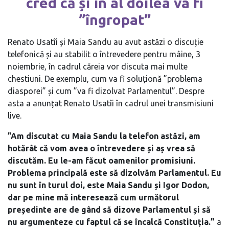
cred că și în al doilea va fi
”îngropat”
Renato Usatîi și Maia Sandu au avut astăzi o discuție
telefonică și au stabilit o întrevedere pentru mâine, 3
noiembrie, în cadrul căreia vor discuta mai multe
chestiuni. De exemplu, cum va fi soluționă ”problema
diasporei” și cum ”va fi dizolvat Parlamentul”. Despre
asta a anunțat Renato Usatîi în cadrul unei transmisiuni
live.
”Am discutat cu Maia Sandu la telefon astăzi, am
hotărât că vom avea o întrevedere și aș vrea să
discutăm. Eu le-am făcut oamenilor promisiuni.
Problema principală este să dizolvăm Parlamentul. Eu
nu sunt în turul doi, este Maia Sandu și Igor Dodon,
dar pe mine mă interesează cum următorul
președinte are de gând să dizove Parlamentul și să
nu argumenteze cu faptul că se încalcă Constituția.”
a