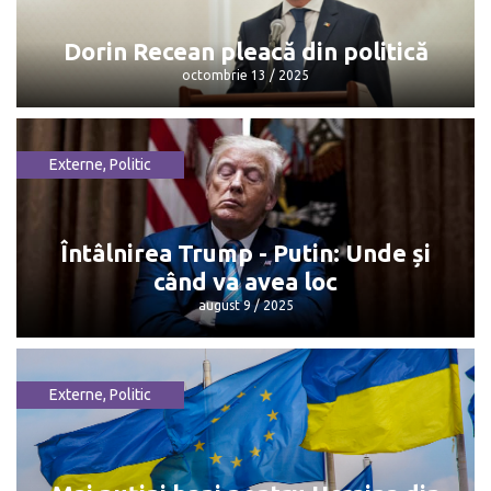
octombrie 13 / 2025
Dorin Recean pleacă din politică
octombrie 13 / 2025
Externe
,
Politic
Dorin Recean pleacă din politică
octombrie 13 / 2025
Întâlnirea Trump - Putin: Unde și
când va avea loc
august 9 / 2025
Externe
,
Politic
Întâlnirea Trump - Putin: Unde și când
va avea loc
august 9 / 2025