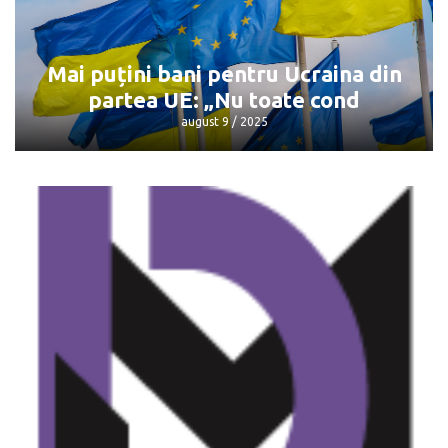
Întâlnirea Trump - Putin: Unde și când
va avea loc
august 9 / 2025
Mai puțini bani pentru Ucraina din
partea UE: „Nu toate cond
august 9 / 2025
Mai puțini bani pentru Ucraina din
partea UE: „Nu toate cond
august 9 / 2025