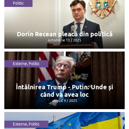
Politic
Maia Sandu: „Mulțumesc, Dorin, pentru
că...”
octombrie 13 / 2025
Dorin Recean pleacă din politică
octombrie 13 / 2025
Externe
,
Politic
Dorin Recean pleacă din politică
octombrie 13 / 2025
Întâlnirea Trump - Putin: Unde și
când va avea loc
august 9 / 2025
Externe
,
Politic