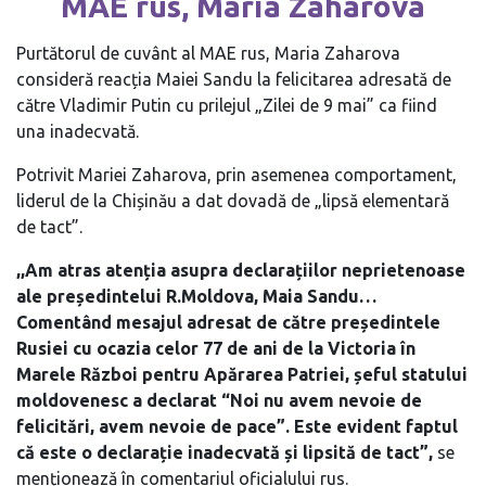
MAE rus, Maria Zaharova
Purtătorul de cuvânt al MAE rus, Maria Zaharova
consideră reacția Maiei Sandu la felicitarea adresată de
către Vladimir Putin cu prilejul „Zilei de 9 mai” ca fiind
una inadecvată.
Potrivit Mariei Zaharova, prin asemenea comportament,
liderul de la Chișinău a dat dovadă de „lipsă elementară
de tact”.
,,Am atras atenția asupra declarațiilor neprietenoase
ale președintelui R.Moldova, Maia Sandu…
Comentând mesajul adresat de către președintele
Rusiei cu ocazia celor 77 de ani de la Victoria în
Marele Război pentru Apărarea Patriei, șeful statului
moldovenesc a declarat “Noi nu avem nevoie de
felicitări, avem nevoie de pace”. Este evident faptul
că este o declarație inadecvată și lipsită de tact”,
se
menționează în comentariul oficialului rus.