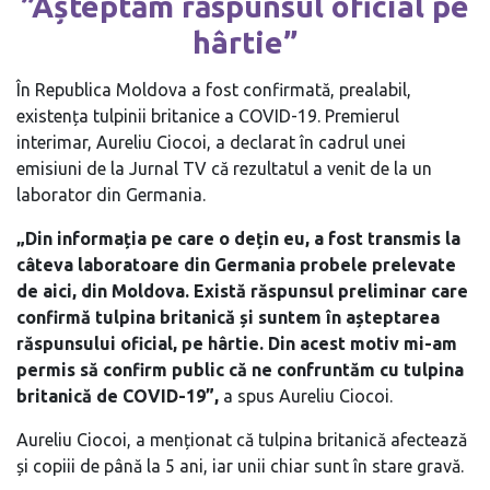
”Așteptăm răspunsul oficial pe
hârtie”
În Republica Moldova a fost confirmată, prealabil,
existența tulpinii britanice a COVID-19. Premierul
interimar, Aureliu Ciocoi, a declarat în cadrul unei
emisiuni de la Jurnal TV că rezultatul a venit de la un
laborator din Germania.
„Din informația pe care o dețin eu, a fost transmis la
câteva laboratoare din Germania probele prelevate
de aici, din Moldova. Există răspunsul preliminar care
confirmă tulpina britanică și suntem în așteptarea
răspunsului oficial, pe hârtie. Din acest motiv mi-am
permis să confirm public că ne confruntăm cu tulpina
britanică de COVID-19”,
a spus Aureliu Ciocoi.
Aureliu Ciocoi, a menționat că tulpina britanică afectează
și copiii de până la 5 ani, iar unii chiar sunt în stare gravă.