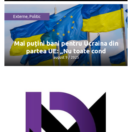
Externe
,
Politic
Întâlnirea Trump - Putin: Unde și când
va avea loc
august 9 / 2025
Mai puțini bani pentru Ucraina din
partea UE: „Nu toate cond
august 9 / 2025
Mai puțini bani pentru Ucraina din
partea UE: „Nu toate cond
august 9 / 2025