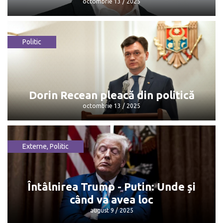
octombrie 13 / 2025
Politic
Maia Sandu: „Mulțumesc, Dorin, pentru
că...”
octombrie 13 / 2025
Dorin Recean pleacă din politică
octombrie 13 / 2025
Externe
,
Politic
Dorin Recean pleacă din politică
octombrie 13 / 2025
Întâlnirea Trump - Putin: Unde și
când va avea loc
august 9 / 2025