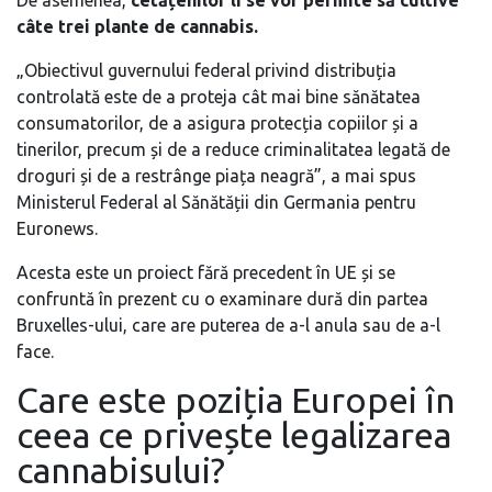
De asemenea,
cetățenilor li se vor permite să cultive
câte trei plante de cannabis.
„Obiectivul guvernului federal privind distribuția
controlată este de a proteja cât mai bine sănătatea
consumatorilor, de a asigura protecția copiilor și a
tinerilor, precum și de a reduce criminalitatea legată de
droguri și de a restrânge piața neagră”, a mai spus
Ministerul Federal al Sănătății din Germania pentru
Euronews.
Acesta este un proiect fără precedent în UE și se
confruntă în prezent cu o examinare dură din partea
Bruxelles-ului, care are puterea de a-l anula sau de a-l
face.
Care este poziția Europei în
ceea ce privește legalizarea
cannabisului?