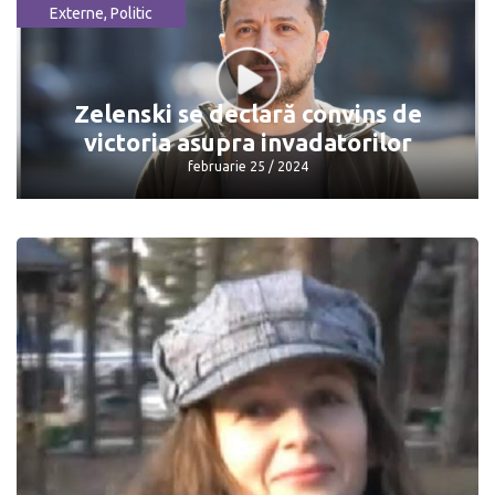
Externe
,
Politic
Președintele Cehiei a fost rănit ușor
într-un accident
mai 24 / 2024
Zelenski se declară convins de
victoria asupra invadatorilor
februarie 25 / 2024
Zelenski se declară convins de victoria
asupra invadatorilor
februarie 25 / 2024