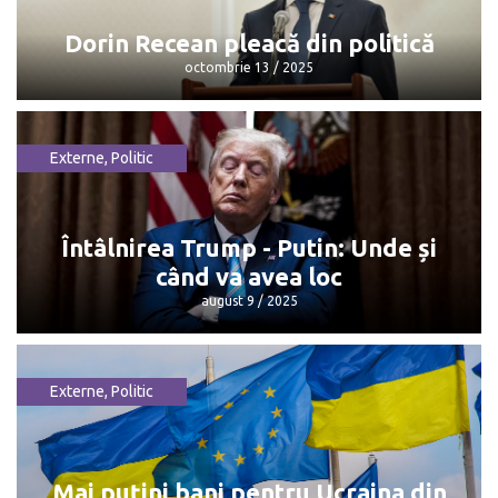
octombrie 13 / 2025
Dorin Recean pleacă din politică
octombrie 13 / 2025
Externe
,
Politic
Dorin Recean pleacă din politică
octombrie 13 / 2025
Întâlnirea Trump - Putin: Unde și
când va avea loc
august 9 / 2025
Externe
,
Politic
Întâlnirea Trump - Putin: Unde și când
va avea loc
august 9 / 2025
Mai puțini bani pentru Ucraina din