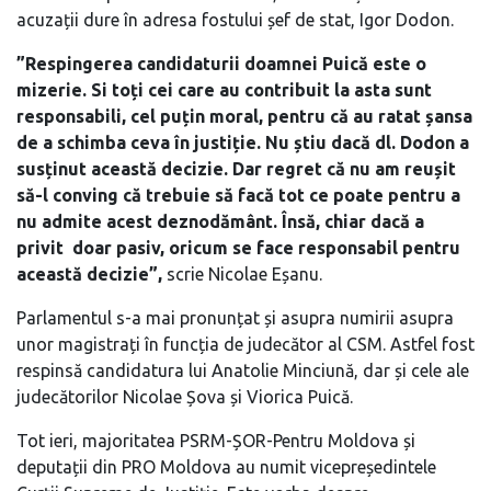
acuzații dure în adresa fostului șef de stat, Igor Dodon.
”Respingerea candidaturii doamnei Puică este o
mizerie. Si toți cei care au contribuit la asta sunt
responsabili, cel puțin moral, pentru că au ratat șansa
de a schimba ceva în justiție. Nu știu dacă dl. Dodon a
susținut această decizie. Dar regret că nu am reușit
să-l conving că trebuie să facă tot ce poate pentru a
nu admite acest deznodământ. Însă, chiar dacă a
privit doar pasiv, oricum se face responsabil pentru
această decizie”,
scrie Nicolae Eșanu.
Parlamentul s-a mai pronunțat și asupra numirii asupra
unor magistrați în funcția de judecător al CSM. Astfel fost
respinsă candidatura lui Anatolie Minciună, dar și cele ale
judecătorilor Nicolae Șova și Viorica Puică.
Tot ieri, majoritatea PSRM-ȘOR-Pentru Moldova și
deputații din PRO Moldova au numit vicepreședintele