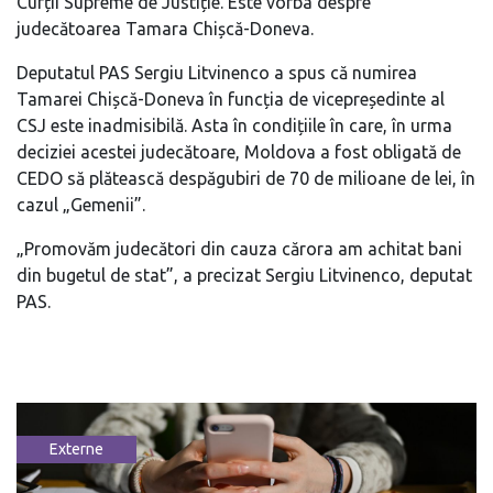
Curții Supreme de Justiție. Este vorba despre
judecătoarea Tamara Chișcă-Doneva.
Deputatul PAS Sergiu Litvinenco a spus că numirea
Tamarei Chișcă-Doneva în funcția de vicepreședinte al
CSJ este inadmisibilă. Asta în condițiile în care, în urma
deciziei acestei judecătoare, Moldova a fost obligată de
CEDO să plătească despăgubiri de 70 de milioane de lei, în
cazul „Gemenii”.
„Promovăm judecători din cauza cărora am achitat bani
din bugetul de stat”, a precizat Sergiu Litvinenco, deputat
PAS.
Externe