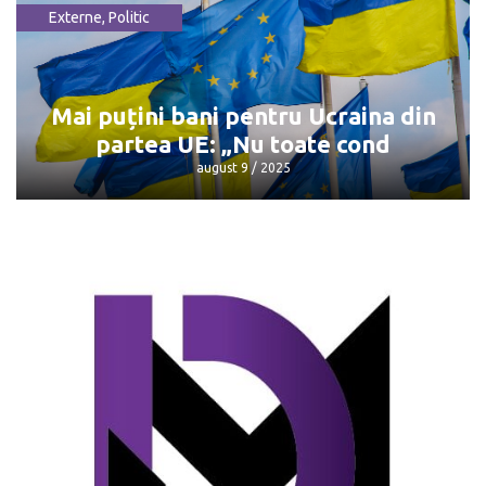
Externe
,
Politic
Întâlnirea Trump - Putin: Unde și când
va avea loc
august 9 / 2025
Mai puțini bani pentru Ucraina din
partea UE: „Nu toate cond
august 9 / 2025
Mai puțini bani pentru Ucraina din
partea UE: „Nu toate cond
august 9 / 2025