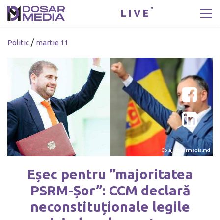
LIVE
/
Politic
martie 11
Colaj: dosarmedia.md
Eșec pentru ”majoritatea
PSRM-Șor”: CCM declară
neconstituționale legile