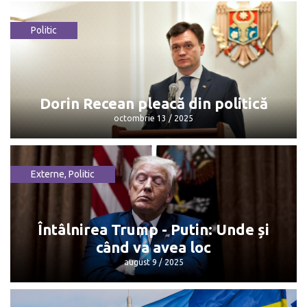
Politic
Maia Sandu: „Mulțumesc, Dorin, pentru
că...”
octombrie 13 / 2025
Dorin Recean pleacă din politică
octombrie 13 / 2025
Externe
,
Politic
Dorin Recean pleacă din politică
octombrie 13 / 2025
Întâlnirea Trump - Putin: Unde și
când va avea loc
august 9 / 2025