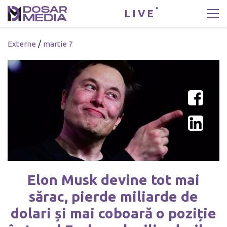
LIVE
/
Externe
martie 7
Elon Musk devine tot mai
sărac, pierde miliarde de
dolari și mai coboară o poziție