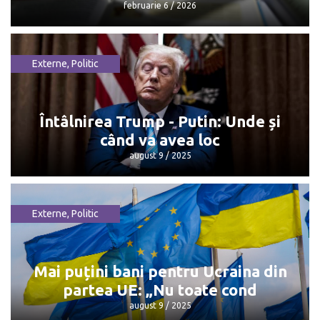
februarie 6 / 2026
Externe
,
Politic
Salvați Copiii România cere
interzicerea rețelelor sociale
februarie 6 / 2026
Întâlnirea Trump - Putin: Unde și
când va avea loc
august 9 / 2025
Externe
,
Politic
Întâlnirea Trump - Putin: Unde și când
va avea loc
august 9 / 2025
Mai puțini bani pentru Ucraina din
partea UE: „Nu toate cond
august 9 / 2025