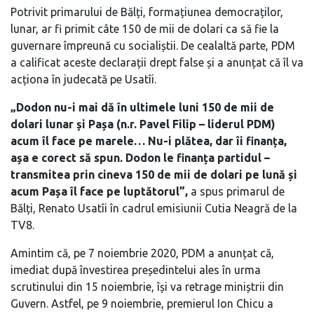
Potrivit primarului de Bălți, formațiunea democraților,
lunar, ar fi primit câte 150 de mii de dolari ca să fie la
guvernare împreună cu socialiștii. De cealaltă parte, PDM
a calificat aceste declarații drept false și a anunțat că îl va
acționa în judecată pe Usatîi.
„Dodon nu-i mai dă în ultimele luni 150 de mii de
dolari lunar și Pașa (n.r. Pavel Filip – liderul PDM)
acum îl face pe marele… Nu-i plătea, dar îi finanța,
așa e corect să spun. Dodon le finanța partidul –
transmitea prin cineva 150 de mii de dolari pe lună și
acum Pașa îl face pe luptătorul”,
a spus primarul de
Bălți, Renato Usatîi în cadrul emisiunii Cutia Neagră de la
TV8.
Amintim că, pe 7 noiembrie 2020, PDM a anunțat că,
imediat după învestirea președintelui ales în urma
scrutinului din 15 noiembrie, își va retrage miniștrii din
Guvern. Astfel, pe 9 noiembrie, premierul Ion Chicu a