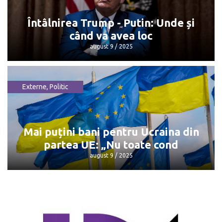
Dorin Recean pleacă din politică
octombrie 13 / 2025
Întâlnirea Trump - Putin: Unde și
când va avea loc
august 9 / 2025
Externe
,
Politic
Întâlnirea Trump - Putin: Unde și când
va avea loc
august 9 / 2025
Mai puțini bani pentru Ucraina din
partea UE: „Nu toate cond
august 9 / 2025
Mai puțini bani pentru Ucraina din