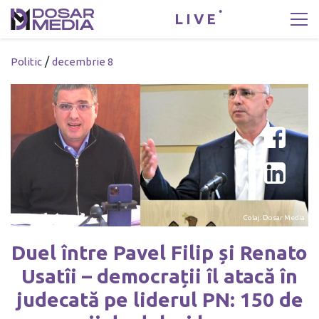
LIVE
/
Politic
decembrie 8
Colaj: Dosar Media
Duel între Pavel Filip și Renato
Usatîi – democrații îl atacă în
judecată pe liderul PN: 150 de