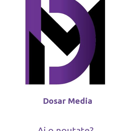
partea UE: „Nu toate cond
august 9 / 2025
Dosar Media
Ai o noutate?