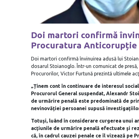
Doi martori confirmă învi
Procuratura Anticorupție 
Doi martori confirmă învinuirea adusă lui Stoian
dosarul Stoianoglo. Într-un comunicat de presă,
Procurorilor, Victor Furtună prezintă ultimele ac
„Ținem cont în continuare de interesul social
Procurorul General suspendat, Alexandr Stoia
de urmărire penală este predominată de princi
nevinovăției persoanei supusă investigațiilo
Totuși, luând în considerare curgerea unui 
acțiunile de urmărire penală efectuate și re
că, în cadrul cauzei penale ce îl vizează pe