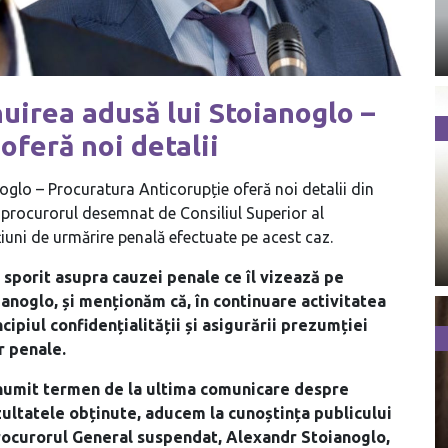
nuirea adusă lui Stoianoglo –
oferă noi detalii
oglo – Procuratura Anticorupție oferă noi detalii din
 procurorul desemnat de Consiliul Superior al
țiuni de urmărire penală efectuate pe acest caz.
 sporit asupra cauzei penale ce îl vizează pe
noglo, și menționăm că, în continuare activitatea
piul confidențialității și asigurării prezumției
r penale.
anumit termen de la ultima comunicare despre
zultatele obținute, aducem la cunoștința publicului
 Procurorul General suspendat, Alexandr Stoianoglo,