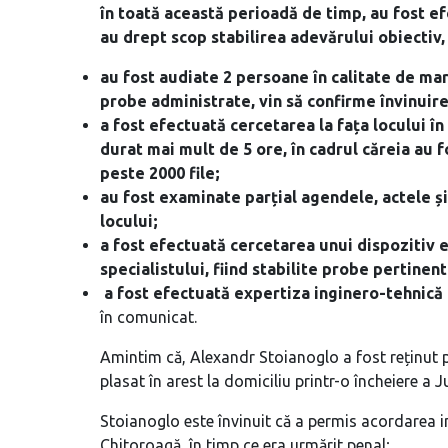
în toată această perioadă de timp, au fost e
au drept scop stabilirea adevărului obiecti
au fost audiate 2 persoane în calitate de mart
probe administrate, vin să confirme învinuire
a fost efectuată cercetarea la fața locului în
durat mai mult de 5 ore, în cadrul căreia au 
peste 2000 file;
au fost examinate parțial agendele, actele și î
locului;
a fost efectuată cercetarea unui dispozitiv 
specialistului, fiind stabilite probe pertinen
a fost efectuată expertiza inginero-tehnică 
în comunicat.
Amintim că, Alexandr Stoianoglo a fost reținut p
plasat în arest la domiciliu printr-o încheiere a J
Stoianoglo este învinuit că a permis acordarea 
Chitoroagă, în timp ce era urmărit penal;