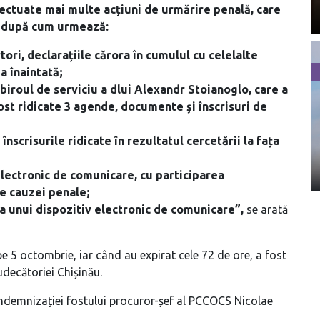
fectuate mai multe acțiuni de urmărire penală, care
v, după cum urmează:
ori, declarațiile cărora în cumulul cu celelalte
a înaintată;
 biroul de serviciu a dlui Alexandr Stoianoglo, care a
fost ridicate 3 agende, documente și înscrisuri de
nscrisurile ridicate în rezultatul cercetării la fața
electronic de comunicare, cu participarea
te cauzei penale;
a unui dispozitiv electronic de comunicare”,
se arată
e 5 octombrie, iar când au expirat cele 72 de ore, a fost
udecătoriei Chișinău.
indemnizației fostului procuror-șef al PCCOCS Nicolae