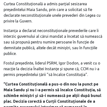
Curtea Constituțională a admis parțial sesizarea
președintelui Maia Sandu, prin care a solicitat să fie
declarate neconstituționale unele prevederi din Legea cu
privire la Guvern.
Instanța a declarat neconstituționale prevederile care îi
interzic guvernului al cărui mandat a încetat să numească
sau să propună pentru numire persoane în funcție de
demnitate publică, altele decât miniștri, sau în funcțiile
publice.
Fostul președinte, liderul PSRM, Igor Dodon, a venit cu o
reacție la decizia Înaltei Instanțe și spune că, CCM nu i-a
permis președintelui țării ”să încalce Constituția”.
”
Curtea Constituțională a pus-o din nou la punct pe
Maia Sandu și nu i-a permis să încalce Constituția, să
schimbe miniștri și să-i numească pe alții după bunul
plac. Decizia corectă a Curții Constituționale de a