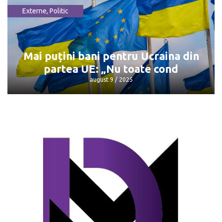
Externe
,
Politic
Întâlnirea Trump - Putin: Unde și când
va avea loc
august 9 / 2025
Mai puțini bani pentru Ucraina din
partea UE: „Nu toate cond
august 9 / 2025
Mai puțini bani pentru Ucraina din
partea UE: „Nu toate cond
august 9 / 2025