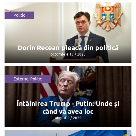
Politic
Maia Sandu: „Mulțumesc, Dorin, pentru
că...”
octombrie 13 / 2025
Dorin Recean pleacă din politică
octombrie 13 / 2025
Externe
,
Politic
Dorin Recean pleacă din politică
octombrie 13 / 2025
Întâlnirea Trump - Putin: Unde și
când va avea loc
august 9 / 2025