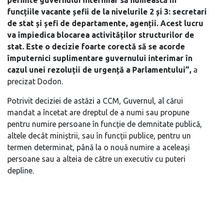
permite guvernului interimar să numească în
funcțiile vacante șefii de la nivelurile 2 și 3: secretari
de stat și șefi de departamente, agenții. Acest lucru
va împiedica blocarea activităților structurilor de
stat. Este o decizie foarte corectă să se acorde
împuternici suplimentare guvernului interimar în
cazul unei rezoluții de urgență a Parlamentului”,
a
precizat Dodon.
Potrivit deciziei de astăzi a CCM, Guvernul, al cărui
mandat a încetat are dreptul de a numi sau propune
pentru numire persoane în funcție de demnitate publică,
altele decât miniștrii, sau în funcții publice, pentru un
termen determinat, până la o nouă numire a aceleași
persoane sau a alteia de către un executiv cu puteri
depline.