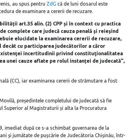
 Denis, au spus pentru
ZdG
că de luni dosarul este
ocedura de examinare a cererii de recuzare.
ilității art.35 alin. (2) CPP și în context cu practica
de complete care judecă cauza penală și reieșind
rebuie elucidate la examinarea cererii de recuzare,
l decât cu participarea judecătorilor a căror
istenţei incertitudinii privind constituţionalitatea
ea unei cauze aflate pe rolul instanței de judecată”,
ală (CC), iar examinarea cererii de strămutare a fost
 Movilă, președintele completului de judecată să fie
ul Superior al Magistraturii și alta la Procuratura
9, imediat după ce s-a schimbat guvernarea de la
ni și jumătate de pușcărie de Judecătoria Chișinău, într-