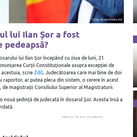
Colaj: dosarmedia.md
lui Ilan Șor a fost
de pedeapsă?
rului lui Ilan Șor începând cu ziua de luni, 21
onunțarea Curții Constituționale asupra excepției de
 acestuia, scrie
ZdG
. Judecătoarea care mai bine de doi
i raportor, ar putea pleca din sistem, o cerere în acest
de magistrații Consiliului Superior al Magistraturii.
 o nouă ședință de judecată în dosarul Șor. Acesta însă a
ndată.