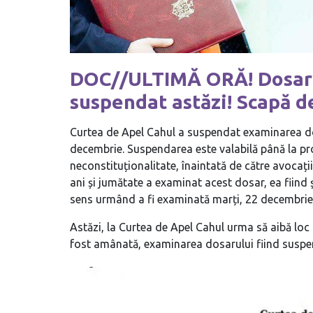
DOC//ULTIMĂ ORĂ! Dosarul 
suspendat astăzi! Scapă 
Curtea de Apel Cahul a suspendat examinarea dosa
decembrie. Suspendarea este valabilă până la pr
neconstituționalitate, înaintată de către avocații
ani și jumătate a examinat acest dosar, ea fiind ș
sens urmând a fi examinată marți, 22 decembrie, 
Astăzi, la Curtea de Apel Cahul urma să aibă loc
fost amânată, examinarea dosarului fiind suspe