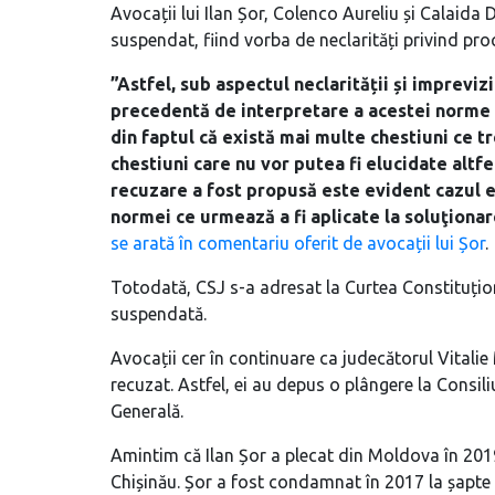
Avocații lui Ilan Șor, Colenco Aureliu și Calaida
suspendat, fiind vorba de neclarități privind pr
”Astfel, sub aspectul neclarității și imprevizib
precedentă de interpretare a acestei norme 
din faptul că există mai multe chestiuni ce t
chestiuni care nu vor putea fi elucidate altfe
recuzare a fost propusă este evident cazul ex
normei ce urmează a fi aplicate la soluţionar
se arată în comentariu oferit de avocații lui Șor
.
Totodată, CSJ s-a adresat la Curtea Constituțion
suspendată.
Avocații cer în continuare ca judecătorul Vitalie
recuzat. Astfel, ei au depus o plângere la Consili
Generală.
Amintim că Ilan Șor a plecat din Moldova în 201
Chișinău. Șor a fost condamnat în 2017 la șapte a