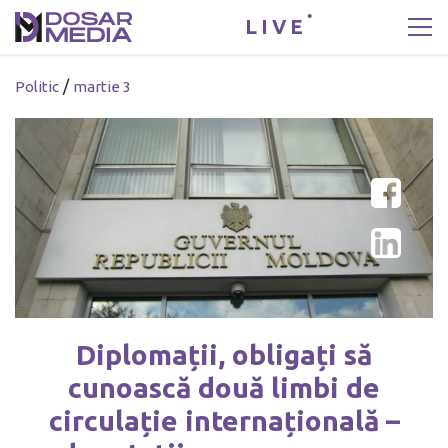
LIVE
/
Politic
martie 3
Diplomații, obligați să
cunoască două limbi de
circulație internațională –