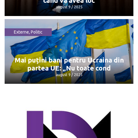
când va avea loc
august 9 / 2025
Externe
,
Politic
Întâlnirea Trump - Putin: Unde și când
va avea loc
august 9 / 2025
Mai puțini bani pentru Ucraina din
partea UE: „Nu toate cond
august 9 / 2025
Mai puțini bani pentru Ucraina din
partea UE: „Nu toate cond
august 9 / 2025