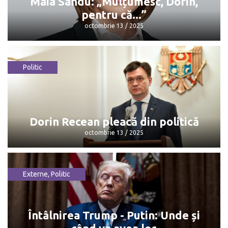
Maia Sandu: „Mulțumesc, Dorin,
pentru că...”
octombrie 13 / 2025
Politic
Maia Sandu: „Mulțumesc, Dorin, pentru
că...”
octombrie 13 / 2025
Dorin Recean pleacă din politică
octombrie 13 / 2025
Externe
,
Politic
Dorin Recean pleacă din politică
octombrie 13 / 2025
Întâlnirea Trump - Putin: Unde și