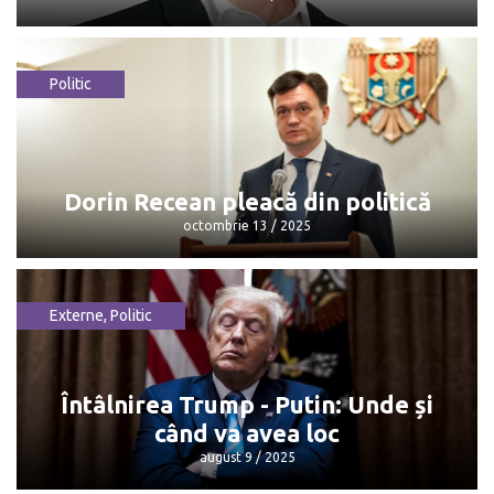
Politic
Maia Sandu: „Mulțumesc, Dorin, pentru
că...”
octombrie 13 / 2025
Dorin Recean pleacă din politică
octombrie 13 / 2025
Externe
,
Politic
Dorin Recean pleacă din politică
octombrie 13 / 2025
Întâlnirea Trump - Putin: Unde și
când va avea loc
august 9 / 2025