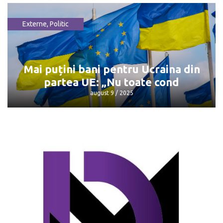
Externe
,
Politic
Întâlnirea Trump - Putin: Unde și când
va avea loc
august 9 / 2025
Mai puțini bani pentru Ucraina din
partea UE: „Nu toate cond
august 9 / 2025
Mai puțini bani pentru Ucraina din
partea UE: „Nu toate cond
august 9 / 2025