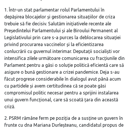
1. Într-un stat parlamentar rolul Parlamentului în
depășirea blocajelor și gestionarea situațiilor de criza
trebuie să fie decisiv. Salutăm inițiativele recente ale
Președintelui Parlamentului și ale Biroului Permanent al
Legislativului prin care s-a purces la deblocarea situației
privind procurarea vaccinelor și la eficientizarea
conlucrării cu guvernul interimar. Deputații socialiști vor
intensifica zilele următoare comunicarea cu fracțiunile din
Parlament pentru a găsi o soluție politică eficientă care să
asigure o bună gestionare a crizei pandemice. Deja s-au
făcut progrese considerabile în dialogul avut până acum
cu partidele și avem certitudinea că se poate găsi
compromisul politic necesar pentru a sprijini instalarea
unui guvern funcțional, care să scoată țara din această
criză.
2. PSRM rămâne ferm pe poziția de a susține un guvern în
frunte cu dna Mariana Durleșteanu, candidatul propus de