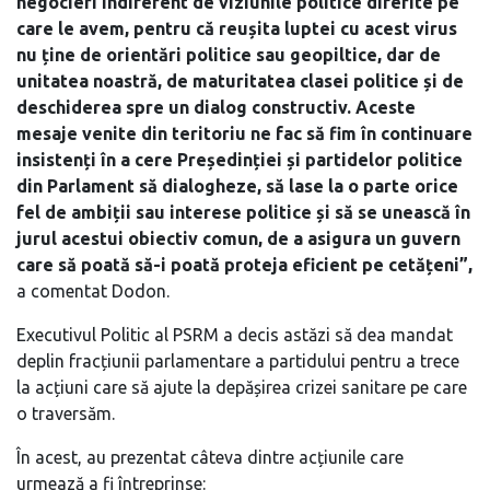
negocieri indiferent de viziunile politice diferite pe
care le avem, pentru că reușita luptei cu acest virus
nu ține de orientări politice sau geopiltice, dar de
unitatea noastră, de maturitatea clasei politice și de
deschiderea spre un dialog constructiv. Aceste
mesaje venite din teritoriu ne fac să fim în continuare
insistenți în a cere Președinției și partidelor politice
din Parlament să dialogheze, să lase la o parte orice
fel de ambiții sau interese politice și să se unească în
jurul acestui obiectiv comun, de a asigura un guvern
care să poată să-i poată proteja eficient pe cetățeni”,
a comentat Dodon.
Executivul Politic al PSRM a decis astăzi să dea mandat
deplin fracțiunii parlamentare a partidului pentru a trece
la acțiuni care să ajute la depășirea crizei sanitare pe care
o traversăm.
În acest, au prezentat câteva dintre acțiunile care
urmează a fi întreprinse: