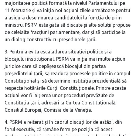
majoritatea politică formată la nivelul Parlamentului pe
11 februarie și va iniția noi acțiuni zilele următoare pentru
a asigura desemnarea candidatului la funcția de prim
ministru. PSRM este gata să discute și alte soluții propuse
de celelalte fracțiuni parlamentare, dar și să participe la
un dialog constructiv cu președintele țării.
3. Pentru a evita escaladarea situației politice și a
blocajului instituțional, PSRM va iniția mai multe acțiuni
juridice care să depășească blocajul din partea
președintelui țării, să readucă procesele politice în câmpul
Constituțional și să determine instituția prezidențială să
respecte hotărârile Curții Constituționale. Printre aceste
acțiuni vor fi inițierea unor proceduri prevăzute de
Constituția țării, adresări la Curtea Constituțională,
Consiliul Europei, Comisia de la Veneția.
4. PSRM a reiterat și în cadrul discuțiilor de astăzi, din
forul executiv, că rămâne ferm pe poziția că acest